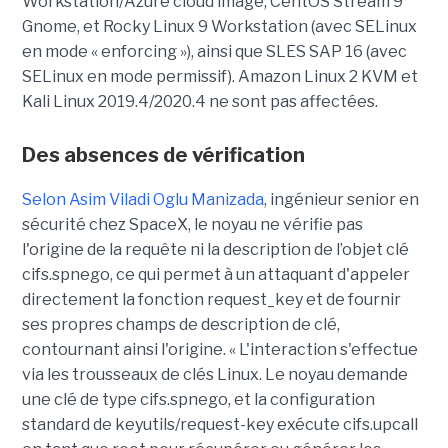
Workstation/Azure cloud image, CentOS Stream 9
Gnome, et Rocky Linux 9 Workstation (avec SELinux
en mode « enforcing »), ainsi que SLES SAP 16 (avec
SELinux en mode permissif). Amazon Linux 2 KVM et
Kali Linux 2019.4/2020.4 ne sont pas affectées.
Des absences de vérification
Selon Asim Viladi Oglu Manizada
, ingénieur senior en
sécurité chez SpaceX, le noyau ne vérifie pas
l'origine de la requête ni la description de l’objet clé
cifs.spnego, ce qui permet à un attaquant d'appeler
directement la fonction request_key et de fournir
ses propres champs de description de clé,
contournant ainsi l'origine. « L'interaction s'effectue
via les trousseaux de clés Linux. Le noyau demande
une clé de type cifs.spnego, et la configuration
standard de keyutils/request-key exécute cifs.upcall