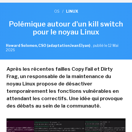
OS
/
LINUX
Polémique autour d'un kill switch
pour le noyau Linux
Howard Solomon, CSO (adaptation Jean Elyan)
,
publié le 12 Mai
2026
Après les récentes failles Copy Fail et Dirty
Frag, un responsable de la maintenance du
noyau Linux propose de désactiver
temporairement les fonctions vulnérables en
attendant les correctifs. Une idée qui provoque
des débats au sein de la communauté.