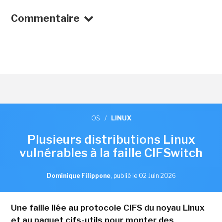
Commentaire
OS
/
LINUX
Plusieurs distributions Linux
vulnérables à la faille CIFSwitch
Dominique Filippone
,
publié le 02 Juin 2026
Une faille liée au protocole CIFS du noyau Linux
et au paquet cifs-utils pour monter des