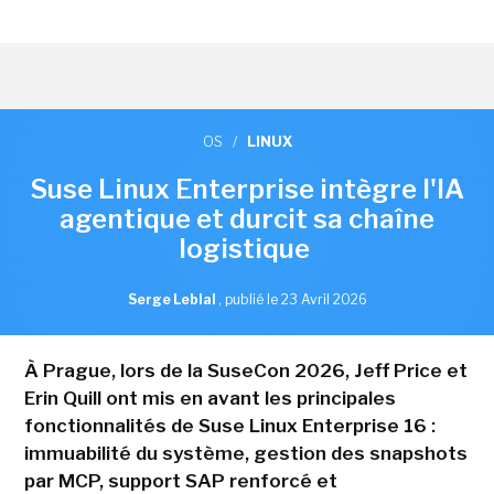
OS
/
LINUX
Suse Linux Enterprise intègre l'IA
agentique et durcit sa chaîne
logistique
Serge Leblal
,
publié le 23 Avril 2026
À Prague, lors de la SuseCon 2026, Jeff Price et
Erin Quill ont mis en avant les principales
fonctionnalités de Suse Linux Enterprise 16 :
immuabilité du système, gestion des snapshots
par MCP, support SAP renforcé et