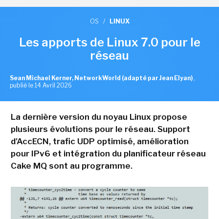
OS
/
LINUX
Les apports de Linux 7.0 pour le
réseau
Sean Michael Kerner, NetworkWorld (adapté par Jean Elyan)
,
publié le 14 Avril 2026
La dernière version du noyau Linux propose
plusieurs évolutions pour le réseau. Support
d'AccECN, trafic UDP optimisé, amélioration
pour IPv6 et intégration du planificateur réseau
Cake MQ sont au programme.