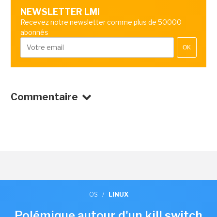
NEWSLETTER LMI
Recevez notre newsletter comme plus de 50000
abonnés
OK
Commentaire
OS
/
LINUX
Polémique autour d'un kill switch