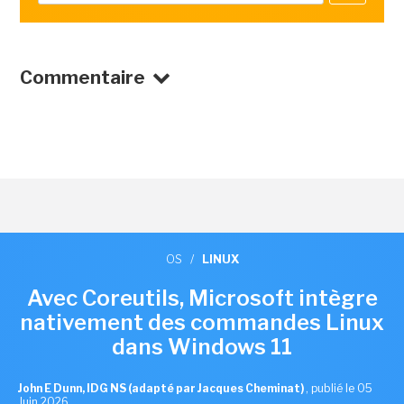
Commentaire
OS
/
LINUX
Avec Coreutils, Microsoft intègre
nativement des commandes Linux
dans Windows 11
John E Dunn, IDG NS (adapté par Jacques Cheminat)
,
publié le 05
Juin 2026