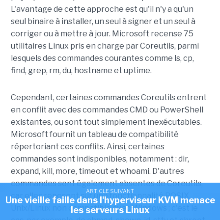
L'avantage de cette approche est qu'il n'y a qu'un
seul binaire à installer, un seul à signer et un seul à
corriger ou à mettre à jour. Microsoft recense 75
utilitaires Linux pris en charge par Coreutils, parmi
lesquels des commandes courantes comme ls, cp,
find, grep, rm, du, hostname et uptime.
Cependant, certaines commandes Coreutils entrent
en conflit avec des commandes CMD ou PowerShell
existantes, ou sont tout simplement inexécutables.
Microsoft fournit un tableau de compatibilité
répertoriant ces conflits. Ainsi, certaines
commandes sont indisponibles, notamment : dir,
expand, kill, more, timeout et whoami. D'autres
commandes sont également absentes de Coreutils,
ARTICLE SUIVANT
car elles reposent sur une fonctionnalité POSIX
Une vieille faille dans l'hyperviseur KVM menace
Unix/Linux non compatible avec Windows ; c'est le
les serveurs Linux