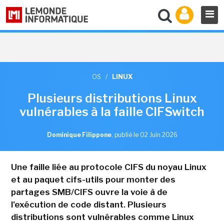
OS
/
LINUX
Plusieurs distributions Linux
vulnérables à la faille CIFSwitch
Dominique Filippone
,
publié le 02 Juin 2026
Une faille liée au protocole CIFS du noyau Linux
et au paquet cifs-utils pour monter des
partages SMB/CIFS ouvre la voie à de
l'exécution de code distant. Plusieurs
distributions sont vulnérables comme Linux