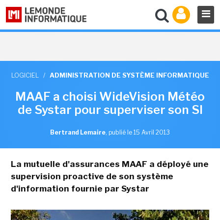
LOGICIEL
/
ADMINISTRATION DE SYSTÈME INFORMATIQUE
MAAF a choisi WideVision Météo
de Systar pour superviser son SI
Bertrand Lemaire
,
publié le 15 Avril 2013
La mutuelle d'assurances MAAF a déployé une
supervision proactive de son système
d'information fournie par Systar