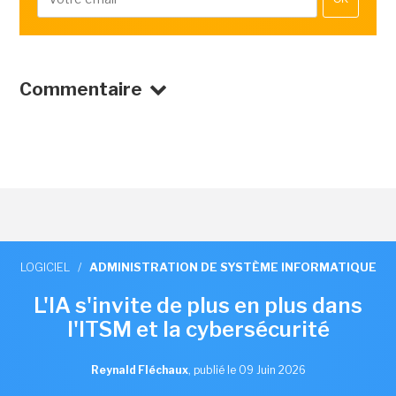
Commentaire
LOGICIEL
/
ADMINISTRATION DE SYSTÈME INFORMATIQUE
L'IA s'invite de plus en plus dans
l'ITSM et la cybersécurité
Reynald Fléchaux
,
publié le 09 Juin 2026