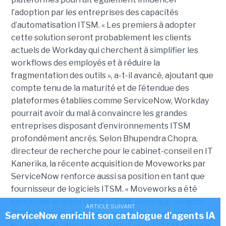
l’adoption par les entreprises des capacités
d’automatisation ITSM. « Les premiers à adopter
cette solution seront probablement les clients
actuels de Workday qui cherchent à simplifier les
workflows des employés et à réduire la
fragmentation des outils », a-t-il avancé, ajoutant que
compte tenu de la maturité et de l’étendue des
plateformes établies comme ServiceNow, Workday
pourrait avoir du mal à convaincre les grandes
entreprises disposant d’environnements ITSM
profondément ancrés. Selon Bhupendra Chopra,
directeur de recherche pour le cabinet-conseil en IT
Kanerika, la récente acquisition de Moveworks par
ServiceNow renforce aussi sa position en tant que
fournisseur de logiciels ITSM. « Moveworks a été
conçu dès le départ pour l’ITSM. Alors que Sana for
ARTICLE SUIVANT
ITSM est conçu pour la consolidation. Il s’agit de
ServiceNow enrichit son catalogue d'agents IA