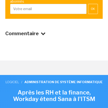
abonnés
OK
Commentaire
LOGICIEL
/
ADMINISTRATION DE SYSTÈME INFORMATIQUE
Après les RH et la finance,
Workday étend Sana à l'ITSM