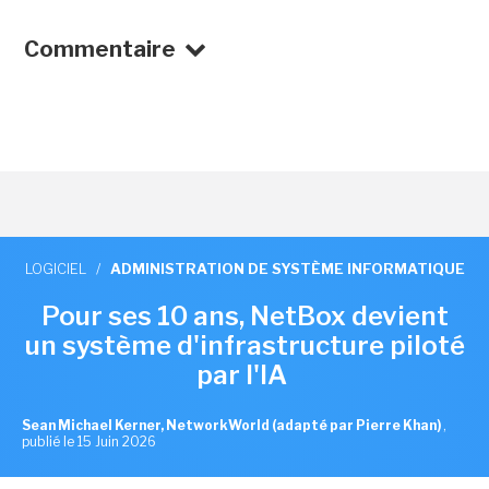
Commentaire
LOGICIEL
/
ADMINISTRATION DE SYSTÈME INFORMATIQUE
Pour ses 10 ans, NetBox devient
un système d'infrastructure piloté
par l'IA
Sean Michael Kerner, NetworkWorld (adapté par Pierre Khan)
,
publié le 15 Juin 2026