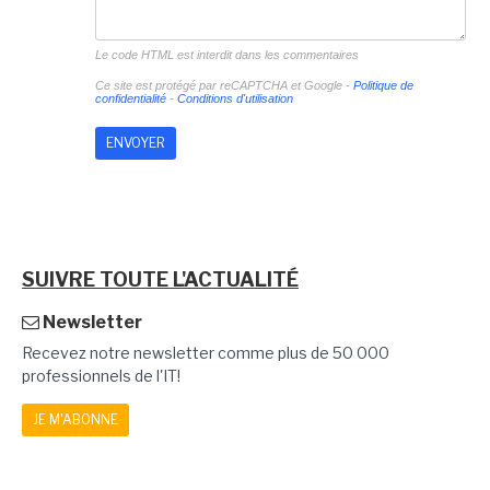
Le code HTML est interdit dans les commentaires
Ce site est protégé par reCAPTCHA et Google -
Politique de
confidentialité
-
Conditions d'utilisation
SUIVRE TOUTE L'ACTUALITÉ
Newsletter
Recevez notre newsletter comme plus de 50 000
professionnels de l'IT!
JE M'ABONNE