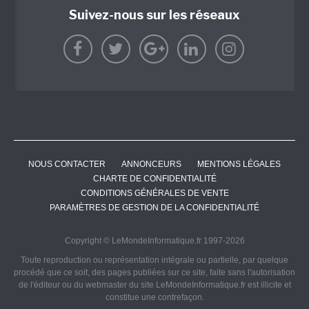
Suivez-nous sur les réseaux
NOUS CONTACTER
ANNONCEURS
MENTIONS LÉGALES
CHARTE DE CONFIDENTIALITÉ
CONDITIONS GÉNÉRALES DE VENTE
PARAMÈTRES DE GESTION DE LA CONFIDENTIALITÉ
Copyright © LeMondeInformatique.fr 1997-2026
Toute reproduction ou représentation intégrale ou partielle, par quelque
procédé que ce soit, des pages publiées sur ce site, faite sans l'autorisation
de l'éditeur ou du webmaster du site LeMondeInformatique.fr est illicite et
constitue une contrefaçon.