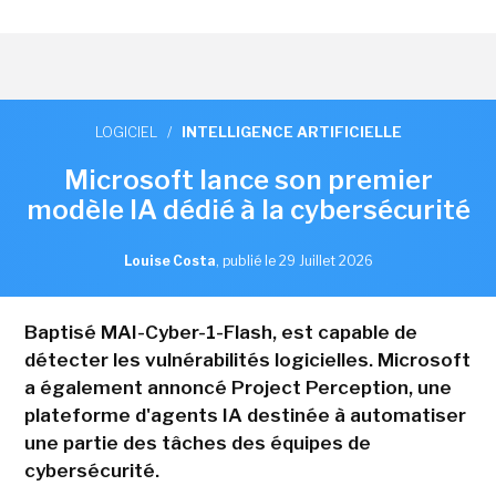
LOGICIEL
/
INTELLIGENCE ARTIFICIELLE
Microsoft lance son premier
modèle IA dédié à la cybersécurité
Louise Costa
,
publié le 29 Juillet 2026
Baptisé MAI-Cyber-1-Flash, est capable de
détecter les vulnérabilités logicielles. Microsoft
a également annoncé Project Perception, une
plateforme d'agents IA destinée à automatiser
une partie des tâches des équipes de
cybersécurité.