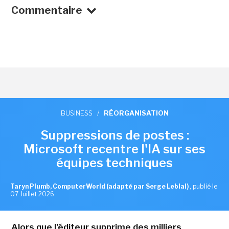
Commentaire
BUSINESS
/
RÉORGANISATION
Suppressions de postes :
Microsoft recentre l'IA sur ses
équipes techniques
Taryn Plumb, ComputerWorld (adapté par Serge Leblal)
,
publié le
07 Juillet 2026
Alors que l'éditeur supprime des milliers