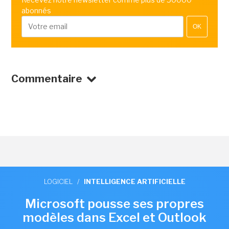
abonnés
OK
Commentaire
LOGICIEL
/
INTELLIGENCE ARTIFICIELLE
Microsoft pousse ses propres
modèles dans Excel et Outlook