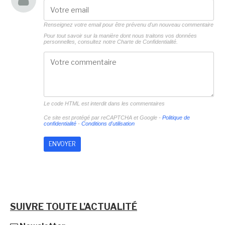
Renseignez votre email pour être prévenu d'un nouveau commentaire
Pour tout savoir sur la manière dont nous traitons vos données
personnelles, consultez notre
Charte de Confidentialité.
Le code HTML est interdit dans les commentaires
Ce site est protégé par reCAPTCHA et Google -
Politique de
confidentialité
-
Conditions d'utilisation
SUIVRE TOUTE L'ACTUALITÉ