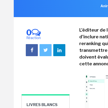
Anir
L'éditeur de
0
d'inclure na
Réaction
reranking qu
transmettre a
doivent éval
cette annon
LIVRES BLANCS