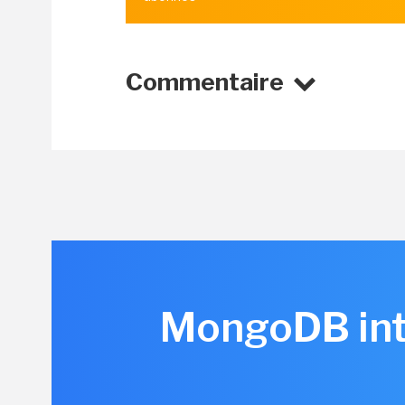
Commentaire
MongoDB intè