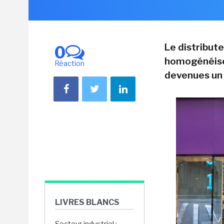
Le distribut
0
homogénéise 
Réaction
devenues un 
LIVRES BLANCS
Secteur industriel :