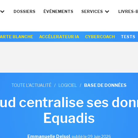
DOSSIERS
ÉVÉNEMENTS
SERVICES
LIVRES-
ARTE BLANCHE
ACCÉLERATEUR IA
CYBERCOACH
TESTS
TOUTE L'ACTUALITÉ
/
LOGICIEL
/
BASE DE DONNÉES
d centralise ses do
Equadis
Emmanuelle Delsol
,
publié le 09 Juin 2026