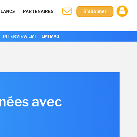
S'abonner
BLANCS
PARTENAIRES
INTERVIEW LMI
LMI MAG
nnées avec