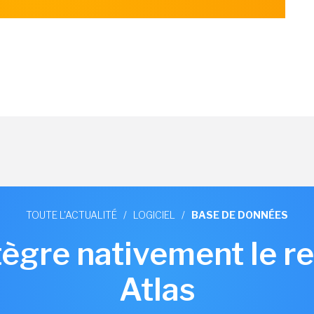
TOUTE L'ACTUALITÉ
/
LOGICIEL
/
BASE DE DONNÉES
gre nativement le r
Atlas