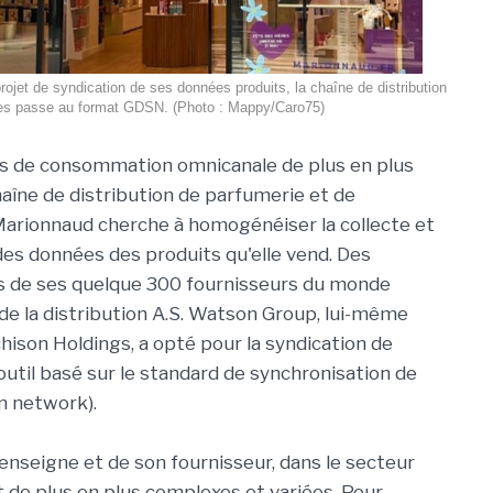
rojet de syndication de ses données produits, la chaîne de distribution
es passe au format GDSN. (Photo : Mappy/Caro75)
rs de consommation omnicanale de plus en plus
haîne de distribution de parfumerie et de
arionnaud cherche à homogénéiser la collecte et
des données des produits qu'elle vend. Des
s de ses quelque 300 fournisseurs du monde
 de la distribution A.S. Watson Group, lui-même
hison Holdings, a opté pour la syndication de
util basé sur le standard de synchronisation de
n network).
nseigne et de son fournisseur, dans le secteur
 de plus en plus complexes et variées. Pour