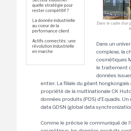
quelle stratégie pour
rester compétitif ?
La donnée industrielle
Dans le cadre d'un p
au coeur de la
l
performance client
Actifs connectés : une
Dans un unive
révolution industrielle
en marche
complexe, la c
cosmétiques M
le traitement 
données issue
entier. La filiale du géant hongkongais
propriété de la multinationale CK Hutc
données produits (PDS) d'Equadis. Un o
data GDSN (global data synchronizatio
Comme le précise le communiqué de l'e
cosmétique, les données produits sont