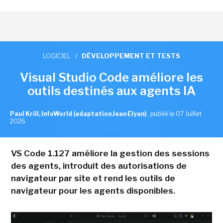
LOGICIEL
/
DÉVELOPPEMENT ET TESTS
Visual Studio Code améliore les
outils destinés aux agents IA
Paul Krill, InfoWorld (adaptation Jean Elyan)
,
publié le 07 Juillet
2026
VS Code 1.127 améliore la gestion des sessions
des agents, introduit des autorisations de
navigateur par site et rend les outils de
navigateur pour les agents disponibles.