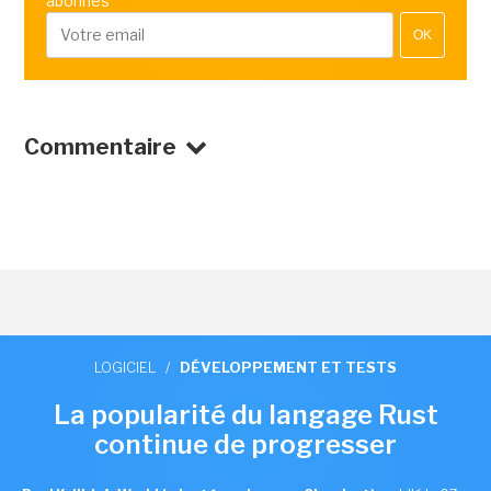
abonnés
OK
Commentaire
LOGICIEL
/
DÉVELOPPEMENT ET TESTS
La popularité du langage Rust
continue de progresser