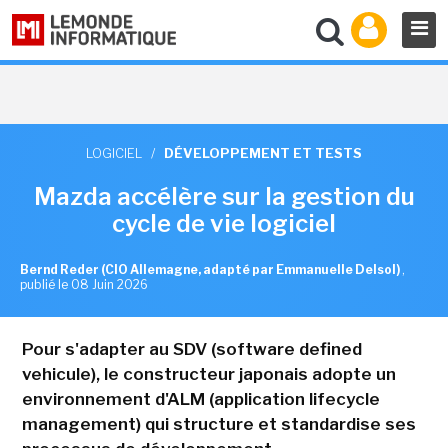
LOGICIEL
/
DÉVELOPPEMENT ET TESTS
Mazda accélère sur la gestion du
cycle de vie logiciel
Bernd Reder (CIO Allemagne, adapté par Emmanuelle Delsol)
,
publié le 08 Juin 2026
Pour s'adapter au SDV (software defined
vehicule), le constructeur japonais adopte un
environnement d'ALM (application lifecycle
management) qui structure et standardise ses