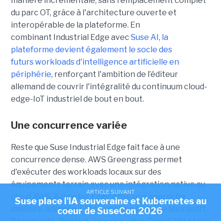
manière incrémentale, sans remplacement complet
du parc OT, grâce à l'architecture ouverte et
interopérable de la plateforme. En
combinant Industrial Edge avec
Suse AI, la
plateforme devient également le socle des
futurs workloads d'intelligence artificielle en
périphérie
, renforçant l'ambition de l’éditeur
allemand de couvrir l'intégralité du continuum cloud-
edge-IoT industriel de bout en bout.
Une concurrence variée
Reste que Suse Industrial Edge fait face à une
concurrence dense. AWS Greengrass permet
d'exécuter des workloads locaux sur des
équipements terrain avec une intégration native au
ARTICLE SUIVANT
cloud AWS. Azure IoT Edge offre une approche
Suse place l'IA souveraine et Kubernetes au
similaire, adossée à l'écosystème cloud de Microsoft.
coeur de SuseCon 2026