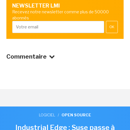
NEWSLETTER LMI
Recevez notre newsletter comme plus de 50000
abonnés
OK
Commentaire
LOGICIEL
/
OPEN SOURCE
Industrial Edge : Suse passe à