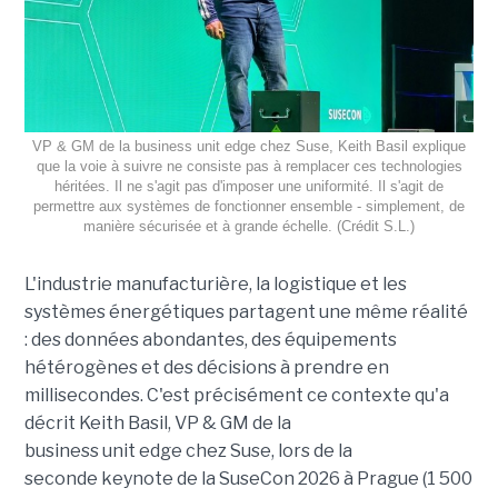
VP & GM de la business unit edge chez Suse, Keith Basil explique
que la voie à suivre ne consiste pas à remplacer ces technologies
héritées. Il ne s'agit pas d'imposer une uniformité. Il s'agit de
permettre aux systèmes de fonctionner ensemble - simplement, de
manière sécurisée et à grande échelle. (Crédit S.L.)
L'industrie manufacturière, la logistique et les
systèmes énergétiques partagent une même réalité
: des données abondantes, des équipements
hétérogènes et des décisions à prendre en
millisecondes. C'est précisément ce contexte qu'a
décrit Keith Basil, VP & GM de la
business unit edge chez Suse, lors de la
seconde keynote de la SuseCon 2026 à Prague (1 500