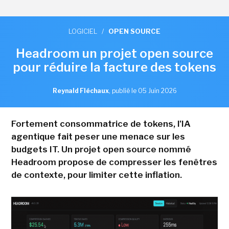
LOGICIEL
/
OPEN SOURCE
Headroom un projet open source
pour réduire la facture des tokens
Reynald Fléchaux
,
publié le 05 Juin 2026
Fortement consommatrice de tokens, l'IA
agentique fait peser une menace sur les
budgets IT. Un projet open source nommé
Headroom propose de compresser les fenêtres
de contexte, pour limiter cette inflation.