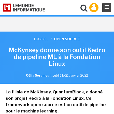
LOGICIEL
/
OPEN SOURCE
McKynsey donne son outil Kedro
de pipeline ML à la Fondation
Linux
Célia Seramour
,
publié le 21 Janvier 2022
La filiale de McKinsey, QuantumBlack, a donné
son projet Kedro à la Fondation Linux. Ce
framework open source est un outil de pipeline
pour le machine learning.