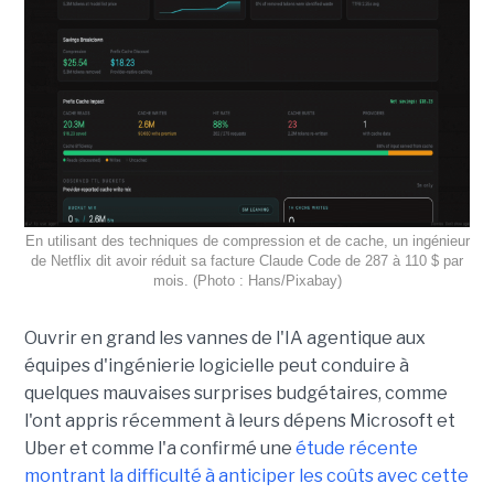
En utilisant des techniques de compression et de cache, un ingénieur
de Netflix dit avoir réduit sa facture Claude Code de 287 à 110 $ par
mois. (Photo : Hans/Pixabay)
Ouvrir en grand les vannes de l'IA agentique aux
équipes d'ingénierie logicielle peut conduire à
quelques mauvaises surprises budgétaires, comme
l'ont appris récemment à leurs dépens Microsoft et
Uber et comme l'a confirmé une
étude récente
montrant la difficulté à anticiper les coûts avec cette