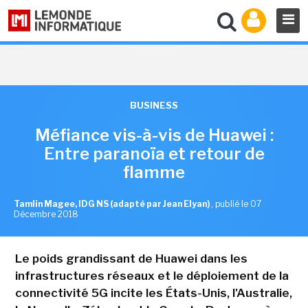
BUSINESS
Méfiance vis-à-vis de Huawei :
Entre paranoïa et retour de
flamme
Tamlin Magee, IDG NS (adapté par Jean Elyan)
,
publié le 07
Décembre 2018
Le poids grandissant de Huawei dans les
infrastructures réseaux et le déploiement de la
connectivité 5G incite les États-Unis, l'Australie,