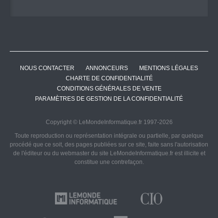
NOUS CONTACTER
ANNONCEURS
MENTIONS LÉGALES
CHARTE DE CONFIDENTIALITÉ
CONDITIONS GÉNÉRALES DE VENTE
PARAMÈTRES DE GESTION DE LA CONFIDENTIALITÉ
Copyright © LeMondeInformatique.fr 1997-2026
Toute reproduction ou représentation intégrale ou partielle, par quelque
procédé que ce soit, des pages publiées sur ce site, faite sans l'autorisation
de l'éditeur ou du webmaster du site LeMondeInformatique.fr est illicite et
constitue une contrefaçon.