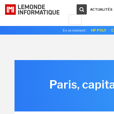
ACTUALITÉS
En ce moment :
HP POLY
C
Paris, capit