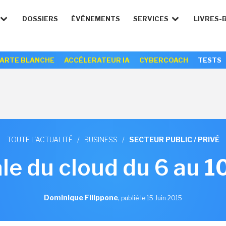
DOSSIERS
ÉVÉNEMENTS
SERVICES
LIVRES-
ARTE BLANCHE
ACCÉLERATEUR IA
CYBERCOACH
TESTS
TOUTE L'ACTUALITÉ
/
BUSINESS
/
SECTEUR PUBLIC / PRIVÉ
ale du cloud du 6 au 10
Dominique Filippone
,
publié le 15 Juin 2015