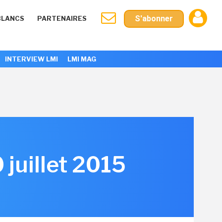
S'abonner
BLANCS
PARTENAIRES
INTERVIEW LMI
LMI MAG
 juillet 2015