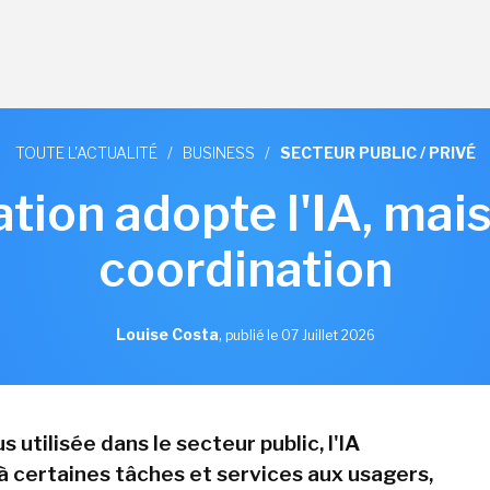
TOUTE L'ACTUALITÉ
/
BUSINESS
/
SECTEUR PUBLIC / PRIVÉ
ation adopte l'IA, ma
coordination
Louise Costa
,
publié le 07 Juillet 2026
s utilisée dans le secteur public, l'IA
à certaines tâches et services aux usagers,