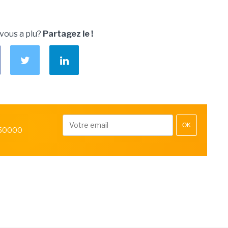
 vous a plu?
Partagez le !
OK
 50000