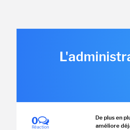
L'administr
De plus en plu
0
améliore déj
Réaction