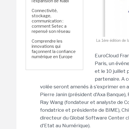
l'expansion de Kiabi
Connectivité,
stockage,
communication :
comment Setec a
repensé son réseau
La 1ère édition de l
Comprendre les
innovations qui
façonnent la confiance
EuroCloud Fran
numérique en Europe
Paris, un événe
et le 10 juill
partenaire. A 
volée seront amenés à s'exprimer en a
Pierre Janin (président d'Axa Banque)
Ray Wang (fondateur et analyste de Co
fondatrice et présidente de BIME), Ch
directeur du Global Software Center ch
d'Etat au Numérique).