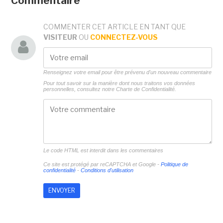
Commentaire
COMMENTER CET ARTICLE EN TANT QUE
VISITEUR
OU
CONNECTEZ-VOUS
Renseignez votre email pour être prévenu d'un nouveau commentaire
Pour tout savoir sur la manière dont nous traitons vos données
personnelles, consultez notre
Charte de Confidentialité.
Le code HTML est interdit dans les commentaires
Ce site est protégé par reCAPTCHA et Google -
Politique de
confidentialité
-
Conditions d'utilisation