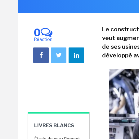
Le construc
0
veut augment
Réaction
de ses usine
développé a
LIVRES BLANCS
Étude de cas : l'impact