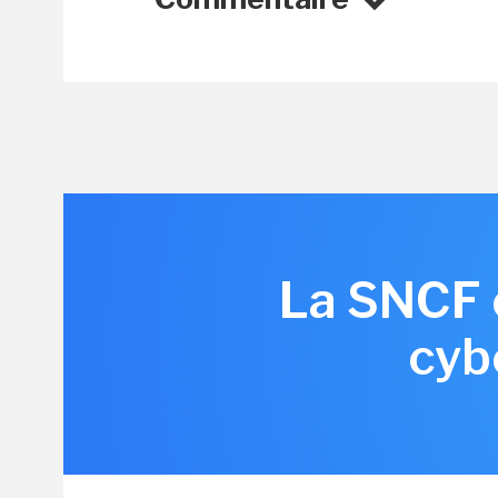
La SNCF e
cyb