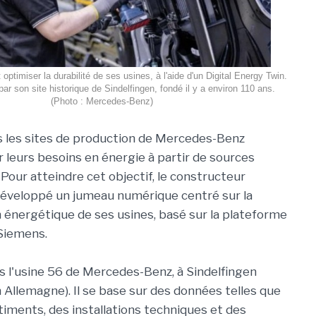
ptimiser la durabilité de ses usines, à l'aide d'un Digital Energy Twin.
 son site historique de Sindelfingen, fondé il y a environ 110 ans.
(Photo : Mercedes-Benz)
us les sites de production de Mercedes-Benz
r leurs besoins en énergie à partir de sources
Pour atteindre cet objectif, le constructeur
développé un jumeau numérique centré sur la
nergétique de ses usines, basé sur la plateforme
Siemens.
ns l'usine 56 de Mercedes-Benz, à Sindelfingen
Allemagne). Il se base sur des données telles que
ments, des installations techniques et des