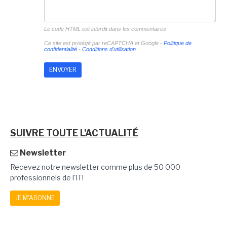
Le code HTML est interdit dans les commentaires
Ce site est protégé par reCAPTCHA et Google -
Politique de
confidentialité
-
Conditions d'utilisation
SUIVRE TOUTE L'ACTUALITÉ
Newsletter
Recevez notre newsletter comme plus de 50 000
professionnels de l'IT!
JE M'ABONNE