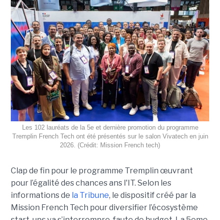
Les 102 lauréats de la 5e et dernière promotion du programme
Tremplin French Tech ont été présentés sur le salon Vivatech en juin
2026. (Crédit: Mission French tech)
Clap de fin pour le programme Tremplin œuvrant
pour l’égalité des chances ans l'IT. Selon les
informations de
la Tribune
, le dispositif créé par la
Mission French Tech pour diversifier l’écosystème
start-ups va s’interrompre, faute de budget. La 5eme