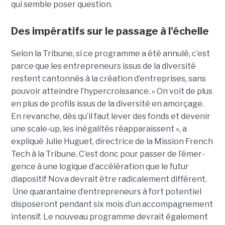
qui semble poser question.
Des impératifs sur le passage à l'échelle
Selon la Tribune, si ce programme a été annulé, c’est
parce que les entre­pre­neurs issus de la diver­sité
restent cantonnés à la créa­tion d’entre­prises, sans
pouvoir atteindre l’hyper­crois­sance. « On voit de plus
en plus de pro­fils issus de la diver­sité en amorçage.
En revanche, dès qu’il faut lever des fonds et deve­nir
une scale-up, les inéga­li­tés réap­pa­raissent », a
expliqué Julie Huguet, directrice de la Mission French
Tech à la Tribune. C’est donc pour passer de l’émer­
gence à une logique d’accé­lé­ra­tion que le futur
diapositif Nova devrait être radi­ca­le­ment dif­fé­rent.
Une qua­ran­taine d’entre­pre­neurs à fort poten­tiel
disposeront pen­dant six mois d’un accom­pa­gne­ment
inten­sif. Le nouveau pro­gramme devrait également