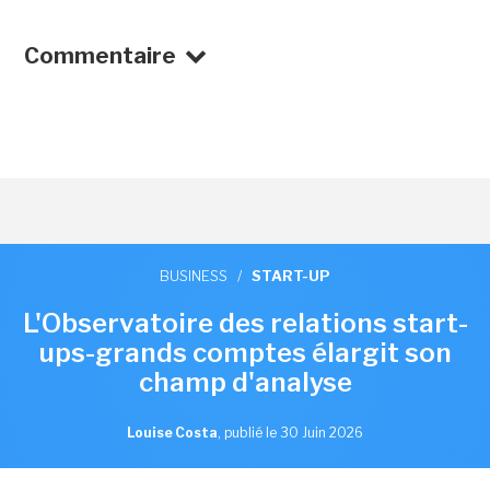
Commentaire
BUSINESS
/
START-UP
L'Observatoire des relations start-
ups-grands comptes élargit son
champ d'analyse
Louise Costa
,
publié le 30 Juin 2026