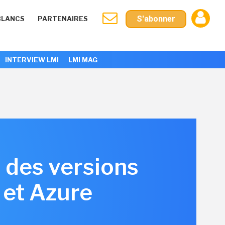
S'abonner
BLANCS
PARTENAIRES
INTERVIEW LMI
LMI MAG
1 des versions
et Azure