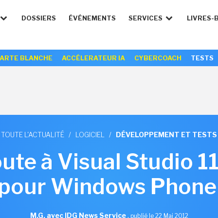
DOSSIERS
ÉVÉNEMENTS
SERVICES
LIVRES-
ARTE BLANCHE
ACCÉLERATEUR IA
CYBERCOACH
TESTS
TOUTE L'ACTUALITÉ
/
LOGICIEL
/
DÉVELOPPEMENT ET TESTS
ute à Visual Studio 1
 pour Windows Phone 
M.G. avec IDG News Service
,
publié le 22 Mai 2012