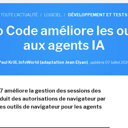
TOUTE L'ACTUALITÉ
/
LOGICIEL
/
DÉVELOPPEMENT ET TESTS
o Code améliore les ou
aux agents IA
Paul Krill, InfoWorld (adaptation Jean Elyan)
,
publié le 07 Juillet 20
7 améliore la gestion des sessions des
oduit des autorisations de navigateur par
les outils de navigateur pour les agents