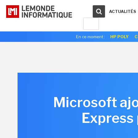
ACTUALITÉS
En ce moment :
HP POLY
C
Microsoft ajo
Express