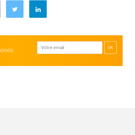
OK
 50000