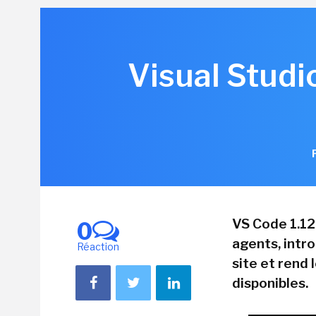
Visual Studi
VS Code 1.12
0
agents, intr
Réaction
site et rend 
disponibles.