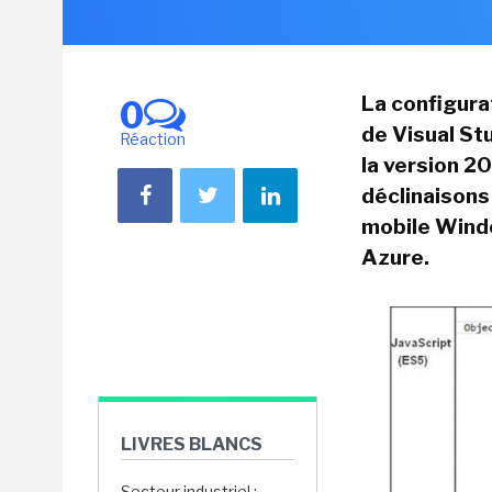
La configurat
0
de Visual St
Réaction
la version 2
déclinaisons
mobile Wind
Azure.
LIVRES BLANCS
Secteur industriel :