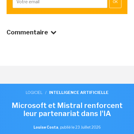
OK
Commentaire
LOGICIEL
/
INTELLIGENCE ARTIFICIELLE
Microsoft et Mistral renforcent
leur partenariat dans l'IA
Louise Costa
,
publié le 23 Juillet 2026