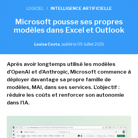
LOGICIEL
/
INTELLIGENCE ARTIFICIELLE
Microsoft pousse ses propres
modèles dans Excel et Outlook
Louise Costa
,
publié le 09 Juillet 2026
Après avoir longtemps utilisé les modèles
d'OpenAI et d'Anthropic, Microsoft commence à
déployer davantage sa propre famille de
modèles, MAI, dans ses services. L'objectif :
réduire les coûts et renforcer son autonomie
dans l'IA.