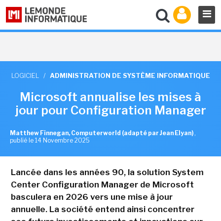
LOGICIEL
/
ADMINISTRATION DE SYSTÈME INFORMATIQUE
Microsoft annualise les mises à
jour pour Configuration Manager
Matthew Finnegan, Computerworld (adapté par Jean Elyan)
,
publié le 14 Novembre 2025
Lancée dans les années 90, la solution System
Center Configuration Manager de Microsoft
basculera en 2026 vers une mise à jour
annuelle. La société entend ainsi concentrer