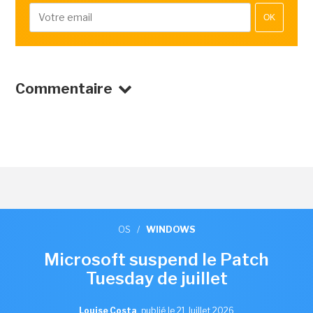
OK
Commentaire
OS
/
WINDOWS
Microsoft suspend le Patch
Tuesday de juillet
Louise Costa
,
publié le 21 Juillet 2026