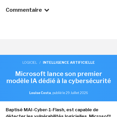
Commentaire
LOGICIEL
/
INTELLIGENCE ARTIFICIELLE
Microsoft lance son premier
modèle IA dédié à la cybersécurité
Louise Costa
,
publié le 29 Juillet 2026
Baptisé MAI-Cyber-1-Flash, est capable de
détecter les vulnérabilités logicielles. Microsoft