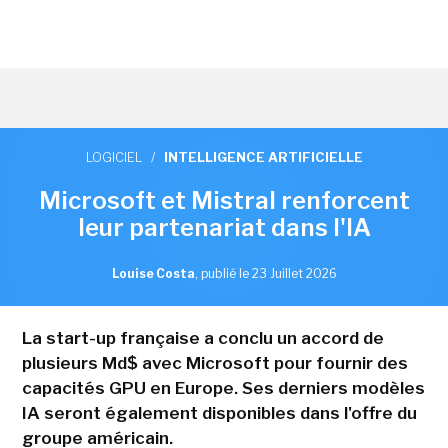
LOGICIEL
/
INTELLIGENCE ARTIFICIELLE
Microsoft et Mistral renforcent
leur partenariat dans l'IA
Louise Costa
,
publié le 23 Juillet 2026
La start-up française a conclu un accord de
plusieurs Md$ avec Microsoft pour fournir des
capacités GPU en Europe. Ses derniers modèles
IA seront également disponibles dans l'offre du
groupe américain.