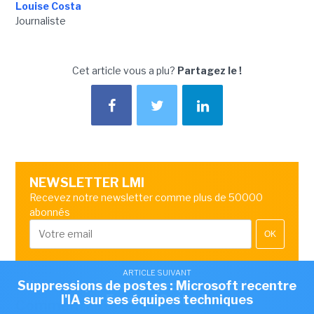
Louise Costa
Journaliste
Cet article vous a plu?
Partagez le !
NEWSLETTER LMI
Recevez notre newsletter comme plus de 50000
abonnés
OK
ARTICLE SUIVANT
ARTICLE SUIVANT
Suppressions de postes : Microsoft recentre
Microsoft pousse ses propres modèles dans
l'IA sur ses équipes techniques
Excel et Outlook
Commentaire