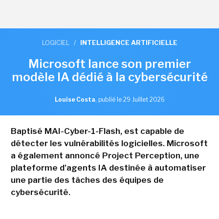
LOGICIEL
/
INTELLIGENCE ARTIFICIELLE
Microsoft lance son premier
modèle IA dédié à la cybersécurité
Louise Costa
,
publié le 29 Juillet 2026
Baptisé MAI-Cyber-1-Flash, est capable de
détecter les vulnérabilités logicielles. Microsoft
a également annoncé Project Perception, une
plateforme d'agents IA destinée à automatiser
une partie des tâches des équipes de
cybersécurité.