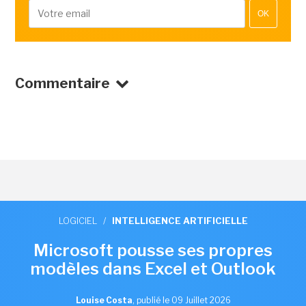
OK
Commentaire
LOGICIEL
/
INTELLIGENCE ARTIFICIELLE
Microsoft pousse ses propres
modèles dans Excel et Outlook
Louise Costa
,
publié le 09 Juillet 2026