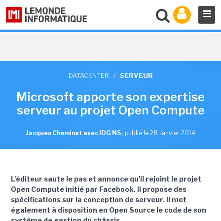
DATACENTER
/
SERVEUR
Microsoft apporte son expertise
serveur au projet Open Compute
Jacques Cheminat avec IDG NS
,
publié le 28 Janvier 2014
L'éditeur saute le pas et annonce qu'il rejoint le projet
Open Compute initié par Facebook. Il propose des
spécifications sur la conception de serveur. Il met
également à disposition en Open Source le code de son
système de gestion du châssis.