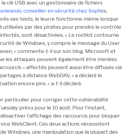
e la clé USB avec un gestionnaire de fichiers
sniewski, conseiller en sécurité chez Soph
os,
après ses tests, le leurre fonctionne même lorsque
à utilisées par des pirates pour prendre le contrôle
h infectés, sont désactivées. « Le rootkit contourne
curité de Windows, y compris le message du User
even, » commente-t-il sur son blog. Microsoft et
ue les attaques peuvent également être menées
Raccourcis » affectés peuvent aussi être diffusés via
partages à distance WebDAV, » a déclaré le
uation encore pire, » a-t-il déclaré.
 particulier pour corriger cette vulnérabilité
uesday prévu pour le 10 août. Pour l'instant,
 désactiver l'affichage des raccourcis pour bloquer
service WebClient. Ces deux actions nécessitent
 de Windows, une manipulation que la plupart des