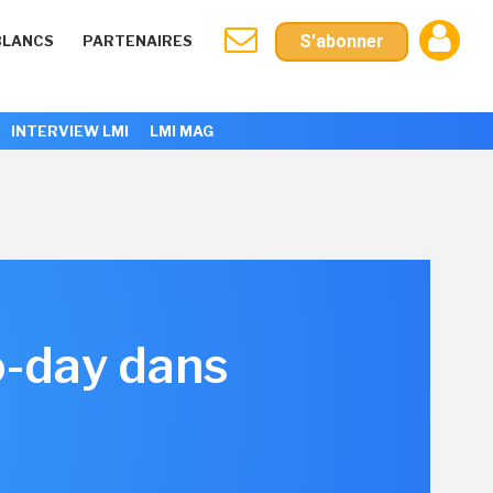
S'abonner
BLANCS
PARTENAIRES
INTERVIEW LMI
LMI MAG
o-day dans