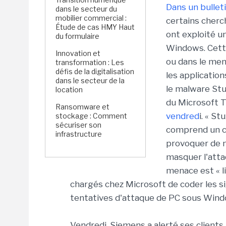
Dans un bullet
dans le secteur du
mobilier commercial :
certains cherc
Étude de cas HMY Haut
ont exploité un
du formulaire
Windows. Cette
Innovation et
ou dans le men
transformation : Les
défis de la digitalisation
les application
dans le secteur de la
le malware Stu
location
du Microsoft 
Ransomware et
vendred
i. « St
stockage : Comment
sécuriser son
comprend un ch
infrastructure
provoquer de n
masquer l'attaq
menace est « l
chargés chez Microsoft de coder les si
tentatives d'attaque de PC sous Window
Vendredi, Siemens a alerté ses clients 