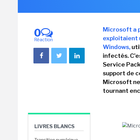
Microsoft a 
0
exploitaient 
Réaction
Windows,
uti
infectés. C'
Service Pack
support de ce
Microsoft ne
tournant en
LIVRES BLANCS
Transition numérique