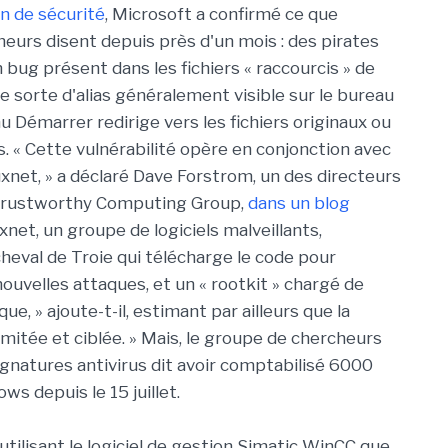
in de sécurité
, Microsoft a confirmé ce que
heurs disent depuis près d'un mois : des pirates
 bug présent dans les fichiers « raccourcis » de
 sorte d'alias généralement visible sur le bureau
u Démarrer redirige vers les fichiers originaux ou
s. « Cette vulnérabilité opère en conjonction avec
xnet, » a déclaré Dave Forstrom, un des directeurs
Trustworthy Computing Group,
dans un blog
uxnet, un groupe de logiciels malveillants,
eval de Troie qui télécharge le code pour
ouvelles attaques, et un « rootkit » chargé de
ue, » ajoute-t-il, estimant par ailleurs que la
imitée et ciblée. » Mais, le groupe de chercheurs
gnatures antivirus dit avoir comptabilisé 6000
s depuis le 15 juillet.
utilisant le logiciel de gestion Simatic WinCC que