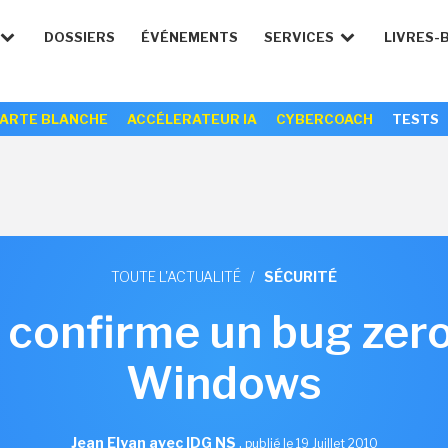
DOSSIERS
ÉVÉNEMENTS
SERVICES
LIVRES-
ARTE BLANCHE
ACCÉLERATEUR IA
CYBERCOACH
TESTS
TOUTE L'ACTUALITÉ
/
SÉCURITÉ
 confirme un bug zer
Windows
Jean Elyan avec IDG NS
,
publié le 19 Juillet 2010