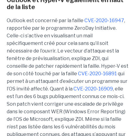
Outlook et Hyper-V également en haut
de la liste
Outlook est concerné par la faille
CVE-2020-16947
,
rapportée par le programme ZeroDay Initiative.
Celle-ci s’active en visualisant un mail
spécifiquement créé pour cela sans qu’il soit
nécessaire de l’ouvrir. Le vecteur d’attaque est la
fenêtre de prévisualisation, explique ZDI, qui
conseille de patcher rapidement la faille. Hyper-V est
de son côté touché par la faille
CVE-2020-16891
qui
permet à un attaquant d’exécuter un programme sur
l’OS invité affecté. Quant à la
CVE-2020-16909
, elle
est l’un des 6 bugs publiquement connus ce mois-ci.
Son patch vient corriger une escalade de privilège
dans le composant WER (Windows Error Reporting)
de l’OS de Microsoft, explique ZDI. Même si la faille
n’est pas listée dans les 6 vulnérabilités du mois
publiquement connues, des attaques s’appuyant sur