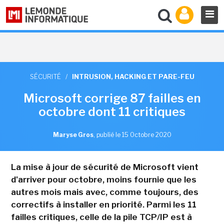
SÉCURITÉ
/
INTRUSION, HACKING ET PARE-FEU
Microsoft corrige 87 failles en
octobre dont 11 critiques
Maryse Gros
,
publié le 15 Octobre 2020
La mise à jour de sécurité de Microsoft vient
d'arriver pour octobre, moins fournie que les
autres mois mais avec, comme toujours, des
correctifs à installer en priorité. Parmi les 11
failles critiques, celle de la pile TCP/IP est à