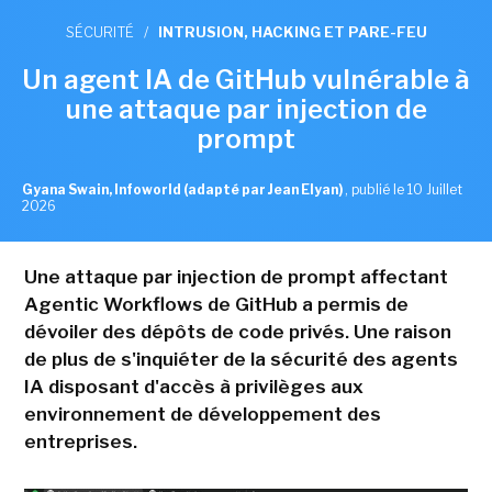
SÉCURITÉ
/
INTRUSION, HACKING ET PARE-FEU
Un agent IA de GitHub vulnérable à
une attaque par injection de
prompt
Gyana Swain, Infoworld (adapté par Jean Elyan)
,
publié le 10 Juillet
2026
Une attaque par injection de prompt affectant
Agentic Workflows de GitHub a permis de
dévoiler des dépôts de code privés. Une raison
de plus de s'inquiéter de la sécurité des agents
IA disposant d'accès à privilèges aux
environnement de développement des
entreprises.