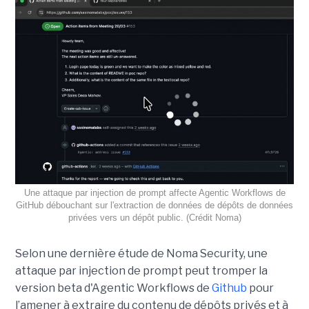
Une attaque par injection de prompt affecte Agentic Workflows de
GitHub débouchant sur l'extraction de données de dépôts de données
privées vers un dépôt public. (Crédit Noma)
Selon une dernière étude de Noma Security, une
attaque par injection de prompt peut tromper la
version beta d'Agentic Workflows de
Github
pour
l’amener à extraire du contenu de dépôts privés et à