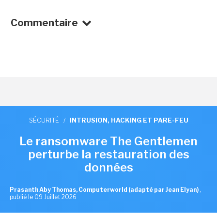
Commentaire
SÉCURITÉ
/
INTRUSION, HACKING ET PARE-FEU
Le ransomware The Gentlemen
perturbe la restauration des
données
Prasanth Aby Thomas, Computerworld (adapté par Jean Elyan)
,
publié le 09 Juillet 2026