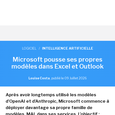
LOGICIEL
/
INTELLIGENCE ARTIFICIELLE
Microsoft pousse ses propres
modèles dans Excel et Outlook
Louise Costa
,
publié le 09 Juillet 2026
Après avoir longtemps utilisé les modèles
d'OpenAI et d'Anthropic, Microsoft commence à
déployer davantage sa propre famille de
modèles, MAI, dans ses services. L'objectif :