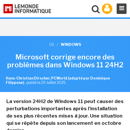
OS
/
WINDOWS
Microsoft corrige encore des
problèmes dans Windows 11 24H2
Hans-Christian Dirscher, PCWorld (adapté par Dominique
Filippone)
,
publié le 29 Juillet 2025
La version 24H2 de Windows 11 peut causer des
perturbations importantes après l'installation
de ses plus récentes mises à jour. Une situation
qui se répète depuis son lancement en octobre