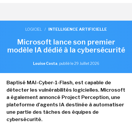
LOGICIEL
/
INTELLIGENCE ARTIFICIELLE
Microsoft lance son premier
modèle IA dédié à la cybersécurité
Louise Costa
,
publié le 29 Juillet 2026
Baptisé MAI-Cyber-1-Flash, est capable de
détecter les vulnérabilités logicielles. Microsoft
a également annoncé Project Perception, une
plateforme d'agents IA destinée à automatiser
une partie des tâches des équipes de
cybersécurité.