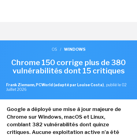
OS
/
WINDOWS
Chrome 150 corrige plus de 380
vulnérabilités dont 15 critiques
Frank Ziemann, PCWorld (adapté par Louise Costa)
,
publié le 02
Juillet 2026
Google a déployé une mise à jour majeure de
Chrome sur Windows, macOS et Linux,
comblant 382 vulnérabilités dont quinze
critiques. Aucune exploitation active n'a été