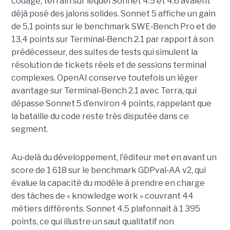
codage, terrain sur lequel Sonnet 4.5 et 4.6 avaient
déjà posé des jalons solides. Sonnet 5 affiche un gain
de 5,1 points sur le benchmark SWE
‑
Bench Pro et de
13,4 points sur Terminal
‑
Bench 2.1 par rapport à son
prédécesseur, des suites de tests qui simulent la
résolution de tickets réels et de sessions terminal
complexes. OpenAI conserve toutefois un léger
avantage sur Terminal
‑
Bench 2.1 avec Terra, qui
dépasse Sonnet 5 d’environ 4 points, rappelant que
la bataille du code reste très disputée dans ce
segment.
Au
‑
delà du développement, l'éditeur met en avant un
score de 1 618 sur le benchmark GDPval
‑
AA v2, qui
évalue la capacité du modèle à prendre en charge
des tâches de « knowledge work » couvrant 44
métiers différents. Sonnet 4.5 plafonnait à 1 395
points, ce qui illustre un saut qualitatif non