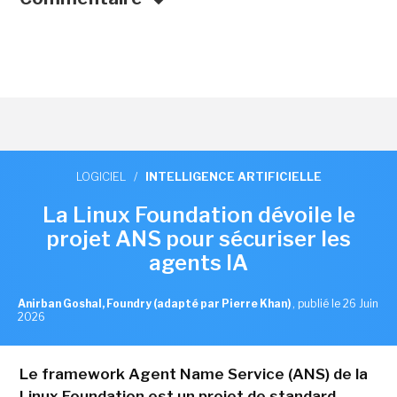
LOGICIEL
/
INTELLIGENCE ARTIFICIELLE
La Linux Foundation dévoile le
projet ANS pour sécuriser les
agents IA
Anirban Goshal, Foundry (adapté par Pierre Khan)
,
publié le 26 Juin
2026
Le framework Agent Name Service (ANS) de la
Linux Foundation est un projet de standard