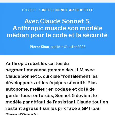
LOGICIEL
/
INTELLIGENCE ARTIFICIELLE
Avec Claude Sonnet 5,
Anthropic muscle son modèle
médian pour le code et la sécurité
Pierre Khan
,
publié le 01 Juillet 2026
Anthropic rebat les cartes du
segment moyenne gamme des LLM avec
Claude Sonnet 5, qui cible frontalement les
développeurs et les équipes sécurité. Plus
autonome, meilleur en codage et doté de
garde-fous renforcés, Sonnet 5 devient le
modèle par défaut de l'assistant Claude tout en
restant agressif sur les prix face à GPT‑5.6
Terra d'OpenAI.