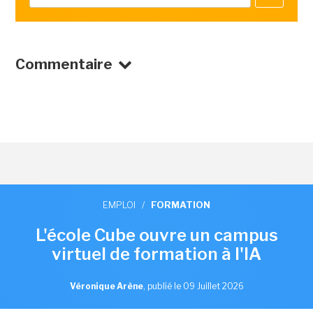
Commentaire
EMPLOI
/
FORMATION
L'école Cube ouvre un campus
virtuel de formation à l'IA
Véronique Arène
,
publié le 09 Juillet 2026