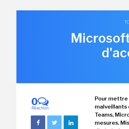
TO
Microsoft
d'ac
Pour mettre 
0
malveillants
Réaction
Teams, Micr
mesures. Mis