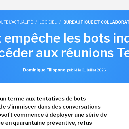
UTE L'ACTUALITÉ
/
LOGICIEL
/
BUREAUTIQUE ET COLLABORAT
 empêche les bots in
céder aux réunions 
Dominique Filippone
,
publié le 01 Juillet 2026
un terme aux tentatives de bots
 de s'immiscer dans des conversations
osoft commence à déployer une série de
e en quarantaine préventive, refus