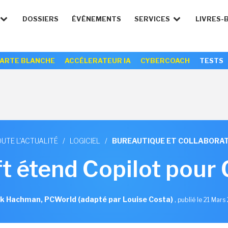
DOSSIERS
ÉVÉNEMENTS
SERVICES
LIVRES-
ARTE BLANCHE
ACCÉLERATEUR IA
CYBERCOACH
TESTS
UTE L'ACTUALITÉ
/
LOGICIEL
/
BUREAUTIQUE ET COLLABORAT
t étend Copilot pour
k Hachman, PCWorld (adapté par Louise Costa)
,
publié le 21 Mars