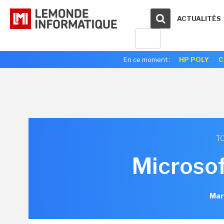
ACTUALITÉS
En ce moment :
HP POLY
C
TO
Microsof
Mar