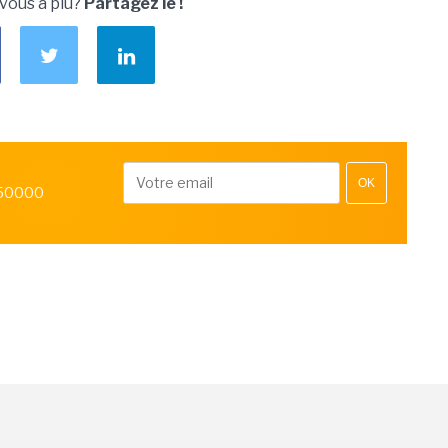
 vous a plu?
Partagez le !
OK
 50000