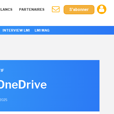
S'abonner
BLANCS
PARTENAIRES
INTERVIEW LMI
LMI MAG
IF
 OneDrive
 2025