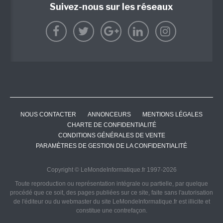
Suivez-nous sur les réseaux
NOUS CONTACTER
ANNONCEURS
MENTIONS LÉGALES
CHARTE DE CONFIDENTIALITÉ
CONDITIONS GÉNÉRALES DE VENTE
PARAMÈTRES DE GESTION DE LA CONFIDENTIALITÉ
Copyright © LeMondeInformatique.fr 1997-2026
Toute reproduction ou représentation intégrale ou partielle, par quelque
procédé que ce soit, des pages publiées sur ce site, faite sans l'autorisation
de l'éditeur ou du webmaster du site LeMondeInformatique.fr est illicite et
constitue une contrefaçon.