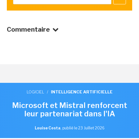
Commentaire
LOGICIEL
/
INTELLIGENCE ARTIFICIELLE
Microsoft et Mistral renforcent
leur partenariat dans l'IA
Louise Costa
,
publié le 23 Juillet 2026