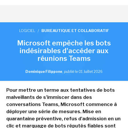
LOGICIEL
/
BUREAUTIQUE ET COLLABORATIF
Microsoft empêche les bots
indésirables d'accéder aux
réunions Teams
Dominique Filippone
,
publié le 01 Juillet 2026
Pour mettre un terme aux tentatives de bots
malveillants de s'immiscer dans des
conversations Teams, Microsoft commence à
déployer une série de mesures. Mise en
quarantaine préventive, refus d'admission en un
clic et marquage de bots réputés fiables sont