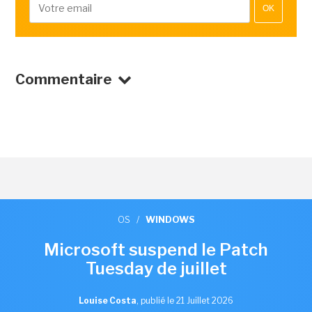
OK
Commentaire
OS
/
WINDOWS
Microsoft suspend le Patch
Tuesday de juillet
Louise Costa
,
publié le 21 Juillet 2026