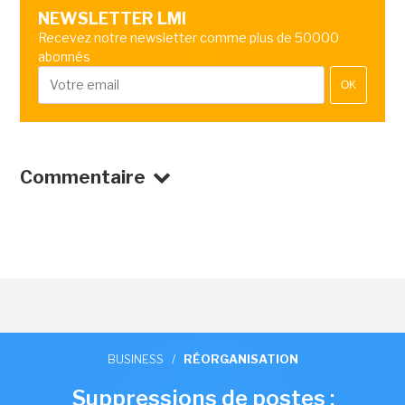
NEWSLETTER LMI
Recevez notre newsletter comme plus de 50000
abonnés
OK
Commentaire
BUSINESS
/
RÉORGANISATION
Suppressions de postes :