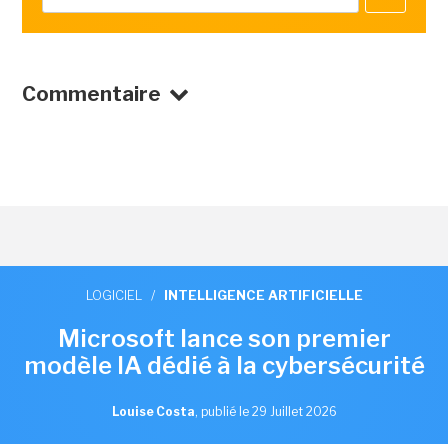
Commentaire
LOGICIEL
/
INTELLIGENCE ARTIFICIELLE
Microsoft lance son premier
modèle IA dédié à la cybersécurité
Louise Costa
,
publié le 29 Juillet 2026