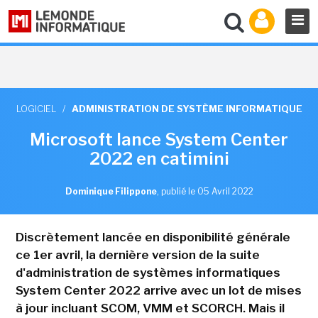
LOGICIEL
/
ADMINISTRATION DE SYSTÈME INFORMATIQUE
Microsoft lance System Center
2022 en catimini
Dominique Filippone
,
publié le 05 Avril 2022
Discrètement lancée en disponibilité générale
ce 1er avril, la dernière version de la suite
d'administration de systèmes informatiques
System Center 2022 arrive avec un lot de mises
à jour incluant SCOM, VMM et SCORCH. Mais il