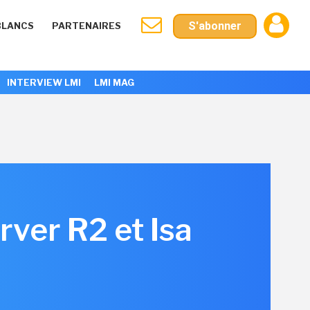
S'abonner
BLANCS
PARTENAIRES
INTERVIEW LMI
LMI MAG
ver R2 et Isa