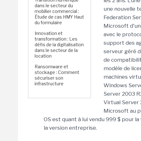
les 2 ans. L'u
dans le secteur du
une nouvelle te
mobilier commercial :
Étude de cas HMY Haut
Federation Ser
du formulaire
Microsoft d'un
Innovation et
avec le protoc
transformation : Les
support des age
défis de la digitalisation
dans le secteur de la
serveur géré d
location
de compatibili
Ransomware et
modèle de lice
stockage : Comment
machines virtu
sécuriser son
infrastructure
Windows Serve
Server 2003 R2
Virtual Server 
Microsoft au pr
OS est quant à lui vendu 999 $ pour la 
la version entreprise.