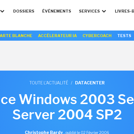
DOSSIERS
ÉVÉNEMENTS
SERVICES
LIVRES-
ARTE BLANCHE
ACCÉLERATEUR IA
CYBERCOACH
TESTS
TOUTE L'ACTUALITÉ
/
DATACENTER
nce Windows 2003 Ser
Server 2004 SP2
Christophe Bardy
,
publié le 02 Février 2006