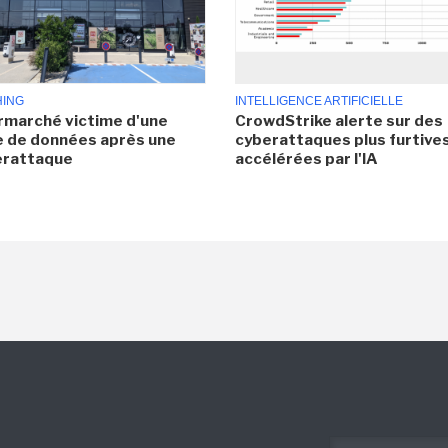
HING
INTELLIGENCE ARTIFICIELLE
rmarché victime d'une
CrowdStrike alerte sur des
e de données après une
cyberattaques plus furtives
erattaque
accélérées par l'IA