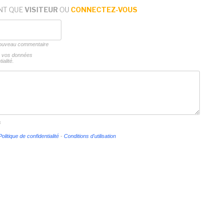
NT QUE
VISITEUR
OU
CONNECTEZ-VOUS
 nouveau commentaire
ns vos données
ialité.
s
Politique de confidentialité
-
Conditions d'utilisation