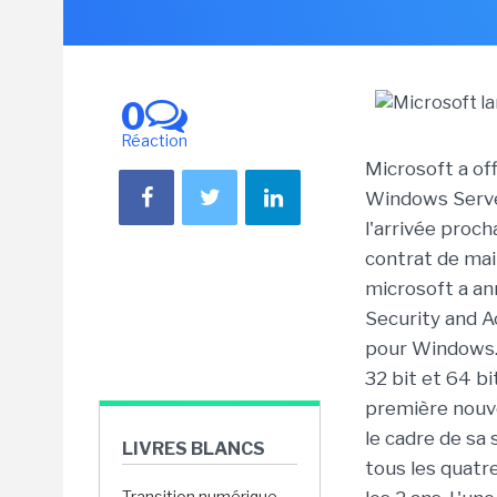
0
Réaction
Microsoft a off
Windows Server
l'arrivée proch
contrat de ma
microsoft a ann
Security and A
pour Windows.
32 bit et 64 b
première nouve
le cadre de sa
LIVRES BLANCS
tous les quatre
Transition numérique