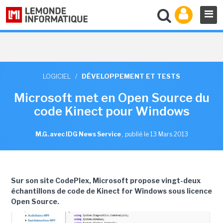
LOGICIEL
/
DÉVELOPPEMENT ET TESTS
Microsoft met en Open Source du
code Kinect pour Windows
M.G. avec IDG News Service
,
publié le 13 Mars 2013
Sur son site CodePlex, Microsoft propose vingt-deux
échantillons de code de Kinect for Windows sous licence
Open Source.