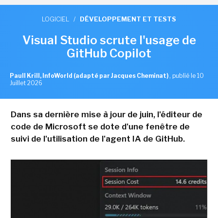
LOGICIEL
/
DÉVELOPPEMENT ET TESTS
Visual Studio scrute l'usage de
GitHub Copilot
Paull Krill, InfoWorld (adapté par Jacques Cheminat)
,
publié le 10
Juillet 2026
Dans sa dernière mise à jour de juin, l'éditeur de
code de Microsoft se dote d'une fenêtre de
suivi de l'utilisation de l'agent IA de GitHub.