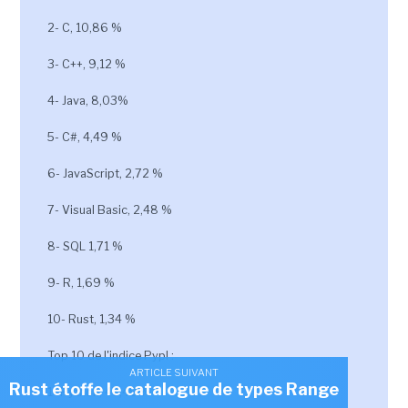
2- C, 10,86 %
3- C++, 9,12 %
4- Java, 8,03%
5- C#, 4,49 %
6- JavaScript, 2,72 %
7- Visual Basic, 2,48 %
8- SQL 1,71 %
9- R, 1,69 %
10- Rust, 1,34 %
Top 10 de l'indice Pypl :
ARTICLE SUIVANT
Rust étoffe le catalogue de types Range
1- Python, 47,49 %