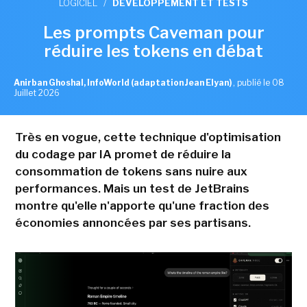
LOGICIEL
/
DÉVELOPPEMENT ET TESTS
Les prompts Caveman pour
réduire les tokens en débat
Anirban Ghoshal, InfoWorld (adaptation Jean Elyan)
,
publié le 08
Juillet 2026
Très en vogue, cette technique d'optimisation
du codage par IA promet de réduire la
consommation de tokens sans nuire aux
performances. Mais un test de JetBrains
montre qu'elle n'apporte qu'une fraction des
économies annoncées par ses partisans.