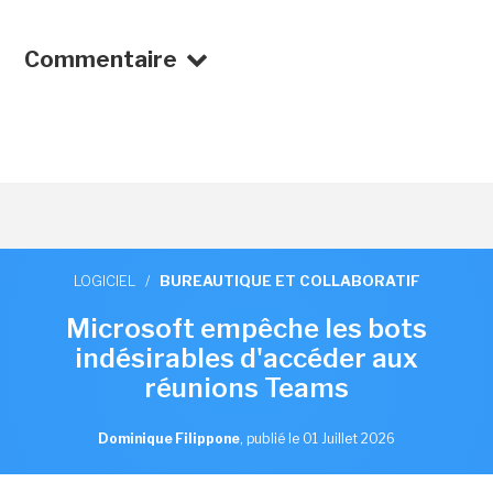
Commentaire
LOGICIEL
/
BUREAUTIQUE ET COLLABORATIF
Microsoft empêche les bots
indésirables d'accéder aux
réunions Teams
Dominique Filippone
,
publié le 01 Juillet 2026