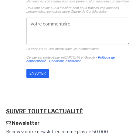
Renseignez votre email pour être prévenu d'un nouveau commentaire
Pour tout savoir sur la manière dont nous traitons vos données
personnelles, consultez notre
Charte de Confidentialité.
Le code HTML est interdit dans les commentaires
Ce site est protégé par reCAPTCHA et Google -
Politique de
confidentialité
-
Conditions d'utilisation
SUIVRE TOUTE L'ACTUALITÉ
Newsletter
Recevez notre newsletter comme plus de 50 000