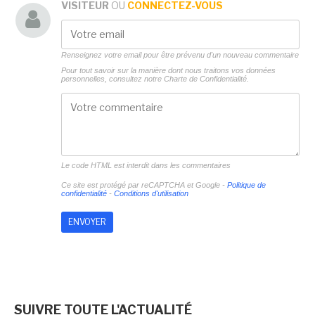
VISITEUR
OU
CONNECTEZ-VOUS
Renseignez votre email pour être prévenu d'un nouveau commentaire
Pour tout savoir sur la manière dont nous traitons vos données
personnelles, consultez notre
Charte de Confidentialité.
Le code HTML est interdit dans les commentaires
Ce site est protégé par reCAPTCHA et Google -
Politique de
confidentialité
-
Conditions d'utilisation
SUIVRE TOUTE L'ACTUALITÉ