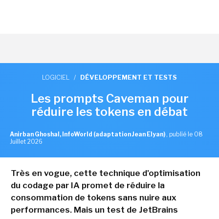
LOGICIEL
/
DÉVELOPPEMENT ET TESTS
Les prompts Caveman pour
réduire les tokens en débat
Anirban Ghoshal, InfoWorld (adaptation Jean Elyan)
,
publié le 08
Juillet 2026
Très en vogue, cette technique d'optimisation
du codage par IA promet de réduire la
consommation de tokens sans nuire aux
performances. Mais un test de JetBrains