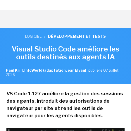
LOGICIEL
/
DÉVELOPPEMENT ET TESTS
Visual Studio Code améliore les
outils destinés aux agents IA
Paul Krill, InfoWorld (adaptation Jean Elyan)
,
publié le 07 Juillet
2026
VS Code 1.127 améliore la gestion des sessions
des agents, introduit des autorisations de
navigateur par site et rend les outils de
navigateur pour les agents disponibles.