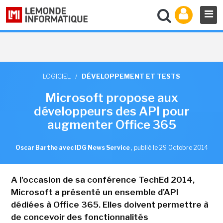
LOGICIEL
/
DÉVELOPPEMENT ET TESTS
Microsoft propose aux
développeurs des API pour
augmenter Office 365
Oscar Barthe avec IDG News Service
,
publié le 29 Octobre 2014
A l'occasion de sa conférence TechEd 2014,
Microsoft a présenté un ensemble d'API
dédiées à Office 365. Elles doivent permettre à
de concevoir des fonctionnalités