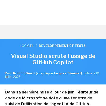
LOGICIEL
/
DÉVELOPPEMENT ET TESTS
Visual Studio scrute l'usage de
GitHub Copilot
Paull Krill, InfoWorld (adapté par Jacques Cheminat)
,
publié le 10
Juillet 2026
Dans sa dernière mise à jour de juin, l'éditeur de
code de Microsoft se dote d'une fenêtre de
suivi de l'utilisation de l'agent IA de GitHub.