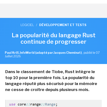
LOGICIEL
/
DÉVELOPPEMENT ET TESTS
La popularité du langage Rust
continue de progresser
Paul Krill, InfoWorld (adapté par Jacques Cheminat)
,
publié le 07
Juillet 2026
Dans le classement de Tiobe, Rust intègre le
top 10 pour la première fois. La popularité du
langage réputé plus sécurisé pour la mémoire
ne cesse de croître depuis plusieurs mois.