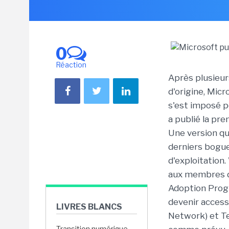
0
Réaction
Après plusieur
d'origine, Micr
s'est imposé po
a publié la pr
Une version qua
derniers bogue
d'exploitation
aux membres 
Adoption Progr
devenir acces
LIVRES BLANCS
Network) et Tec
Transition numérique