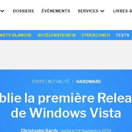
DOSSIERS
ÉVÉNEMENTS
SERVICES
LIVRES-
ARTE BLANCHE
ACCÉLERATEUR IA
CYBERCOACH
TESTS
TOUTE L'ACTUALITÉ
/
HARDWARE
blie la première Rele
de Windows Vista
Christophe Bardy
,
publié le 04 Septembre 2006