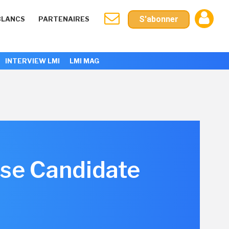
S'abonner
BLANCS
PARTENAIRES
INTERVIEW LMI
LMI MAG
ase Candidate