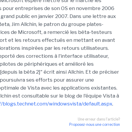
Microsoft espère mettre sur le marché les
es pour entreprises de son OS en novembre 2006
 grand public en janvier 2007. Dans une lettre aux
ta, Jim Allchin, le patron du groupe plates-
ices de Microsoft, a remercié les bêta-testeurs
ort et les retours effectués en mettant en avant
orations inspirées par les retours utilisateurs.
orté des corrections à l'interface utilisateur,
 pilotes de périphériques et amélioré les
epuis la bêta 2]" écrit ainsi Allchin. Et de préciser
poursuivra ses efforts pour assurer une
optimale de Vista avec les applications existantes.
llchin est consultable sur le blog de l'équipe Vista à
//blogs.technet.com/windowsvista/default.aspx
.
Une erreur dans l'article?
Proposez-nous une correction