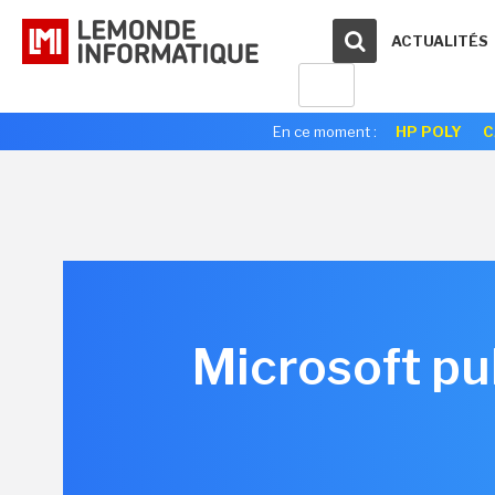
ACTUALITÉS
En ce moment :
HP POLY
C
Microsoft pu