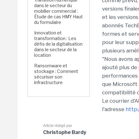
comme prévu, 
dans le secteur du
versions final
mobilier commercial :
Étude de cas HMY Haut
et les versions
du formulaire
abonnés TechBe
Innovation et
formes et serv
transformation : Les
pour leur supp
défis de la digitalisation
dans le secteur de la
plusieurs améli
location
"Nous avons app
Ransomware et
ajouté plus de
stockage : Comment
performances [d
sécuriser son
infrastructure
que Microsoft 
compatibilité 
Le courrier d'A
l'adresse
http:
Article rédigé par
Christophe Bardy