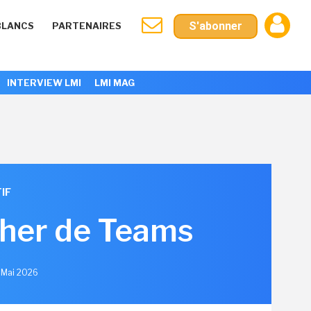
S'abonner
BLANCS
PARTENAIRES
INTERVIEW LMI
LMI MAG
IF
ther de Teams
1 Mai 2026