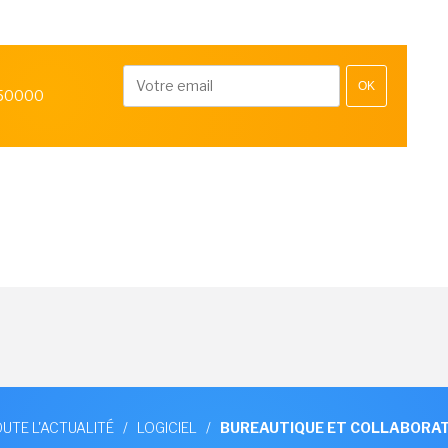
OK
 50000
UTE L'ACTUALITÉ
/
LOGICIEL
/
BUREAUTIQUE ET COLLABORAT