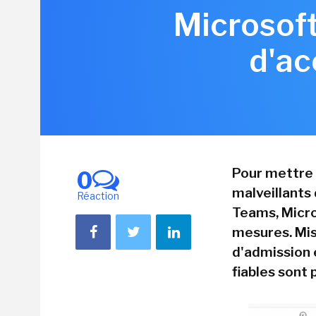
Microsoft
d'ac
Pour mettre 
0
malveillants
Réaction
Teams, Micr
mesures. Mis
d'admission 
fiables sont 