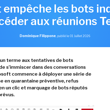
 empêche les bots in
céder aux réunions 
Dominique Filippone
,
publié le 01 Juillet 2026
un terme aux tentatives de bots
 de s'immiscer dans des conversations
osoft commence à déployer une série de
e en quarantaine préventive, refus
en un clic et marquage de bots réputés
prévus.