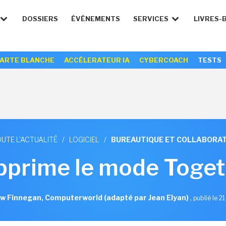
DOSSIERS
ÉVÉNEMENTS
SERVICES
LIVRES-
ARTE BLANCHE
ACCÉLERATEUR IA
CYBERCOACH
TESTS
UTE L'ACTUALITÉ
/
LOGICIEL
/
BUREAUTIQUE ET COLLABORAT
pprime le mode Toge
w Finnegan, Computerworld (adapté par Jean Elyan)
,
publié le 2