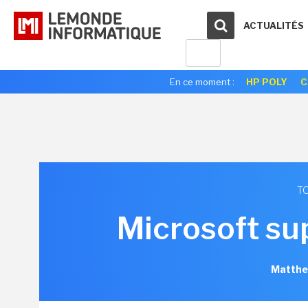
ACTUALITÉS
En ce moment :
HP POLY
C
TO
Microsoft su
Matthe