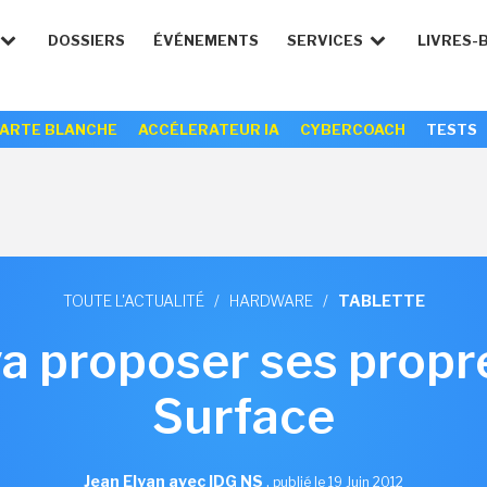
DOSSIERS
ÉVÉNEMENTS
SERVICES
LIVRES-
ARTE BLANCHE
ACCÉLERATEUR IA
CYBERCOACH
TESTS
TOUTE L'ACTUALITÉ
/
HARDWARE
/
TABLETTE
a proposer ses propr
Surface
Jean Elyan avec IDG NS
,
publié le 19 Juin 2012