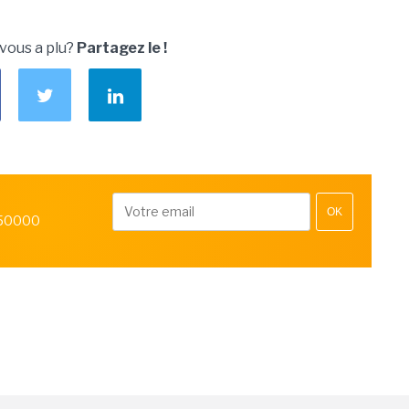
 vous a plu?
Partagez le !
OK
 50000