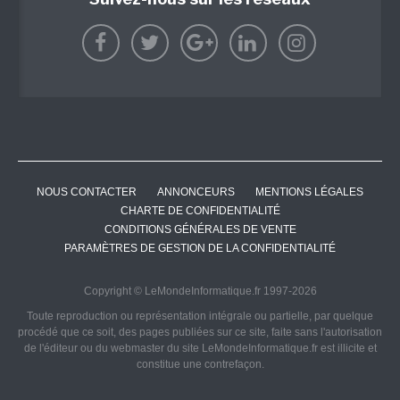
NOUS CONTACTER
ANNONCEURS
MENTIONS LÉGALES
CHARTE DE CONFIDENTIALITÉ
CONDITIONS GÉNÉRALES DE VENTE
PARAMÈTRES DE GESTION DE LA CONFIDENTIALITÉ
Copyright © LeMondeInformatique.fr 1997-2026
Toute reproduction ou représentation intégrale ou partielle, par quelque
procédé que ce soit, des pages publiées sur ce site, faite sans l'autorisation
de l'éditeur ou du webmaster du site LeMondeInformatique.fr est illicite et
constitue une contrefaçon.