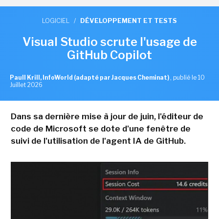
LOGICIEL
/
DÉVELOPPEMENT ET TESTS
Visual Studio scrute l'usage de
GitHub Copilot
Paull Krill, InfoWorld (adapté par Jacques Cheminat)
,
publié le 10
Juillet 2026
Dans sa dernière mise à jour de juin, l'éditeur de
code de Microsoft se dote d'une fenêtre de
suivi de l'utilisation de l'agent IA de GitHub.