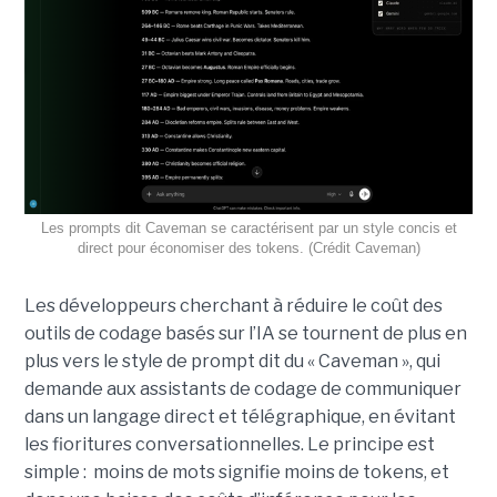
Les prompts dit Caveman se caractérisent par un style concis et
direct pour économiser des tokens. (Crédit Caveman)
Les développeurs cherchant à réduire le coût des
outils de codage basés sur l’IA se tournent de plus en
plus vers le style de prompt dit du « Caveman », qui
demande aux assistants de codage de communiquer
dans un langage direct et télégraphique, en évitant
les fioritures conversationnelles. Le principe est
simple : moins de mots signifie moins de tokens, et