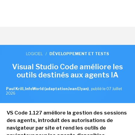
LOGICIEL
/
DÉVELOPPEMENT ET TESTS
Visual Studio Code améliore les
outils destinés aux agents IA
Paul Krill, InfoWorld (adaptation Jean Elyan)
,
publié le 07 Juillet
2026
VS Code 1.127 améliore la gestion des sessions
des agents, introduit des autorisations de
navigateur par site et rend les outils de