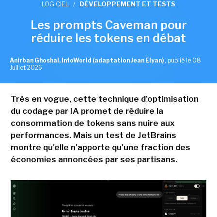
LOGICIEL
/
DÉVELOPPEMENT ET TESTS
Les prompts Caveman pour
réduire les tokens en débat
Anirban Ghoshal, InfoWorld (adaptation Jean Elyan)
,
publié le 08
Juillet 2026
Très en vogue, cette technique d'optimisation
du codage par IA promet de réduire la
consommation de tokens sans nuire aux
performances. Mais un test de JetBrains
montre qu'elle n'apporte qu'une fraction des
économies annoncées par ses partisans.