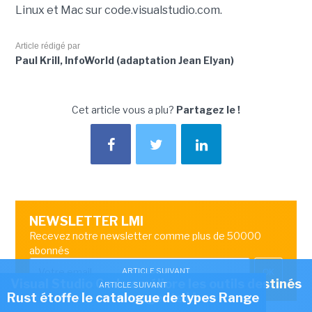
Linux et Mac sur code.visualstudio.com.
Article rédigé par
Paul Krill, InfoWorld (adaptation Jean Elyan)
Cet article vous a plu?
Partagez le !
NEWSLETTER LMI
Recevez notre newsletter comme plus de 50000
abonnés
ARTICLE SUIVANT
OK
Visual Studio Code améliore les outils destinés
ARTICLE SUIVANT
Rust étoffe le catalogue de types Range
aux agents IA