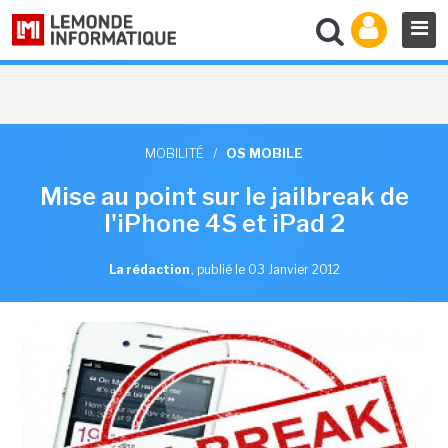
MOBILITÉ
/
OS MOBILE
Mise au point sur le jailbreak de
l'iPhone 4S et iPad 2
La rédaction
,
publié le 03 Janvier 2012