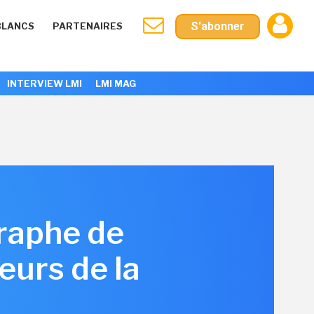
S'abonner
BLANCS
PARTENAIRES
INTERVIEW LMI
LMI MAG
raphe de
eurs de la