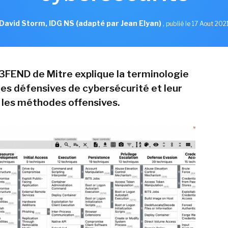
David Storm, IDG NS (adapté par Jean Elyan)
,
publié le 17 Aout 202
3FEND de Mitre explique la terminologie
es défensives de cybersécurité et leur
 les méthodes offensives.