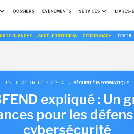
DOSSIERS
ÉVÉNEMENTS
SERVICES
LIVRES-
ARTE BLANCHE
ACCÉLERATEUR IA
CYBERCOACH
TESTS
TOUTE L'ACTUALITÉ
/
RÉSEAU
/
SÉCURITÉ INFORMATIQUE
3FEND expliqué : Un g
nces pour les défens
cybersécurité