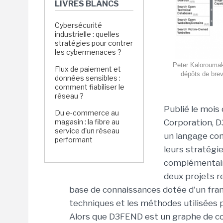
LIVRES BLANCS
Cybersécurité
industrielle : quelles
stratégies pour contrer
les cybermenaces ?
Peter Kaloroumak
Flux de paiement et
dépôts de breve
données sensibles :
comment fiabiliser le
réseau ?
Publié le mois 
Du e-commerce au
magasin : la fibre au
Corporation, D
service d'un réseau
un langage co
performant
leurs stratégie
complémentair
deux projets r
base de connaissances dotée d'un fram
techniques et les méthodes utilisées p
Alors que D3FEND est un graphe de con