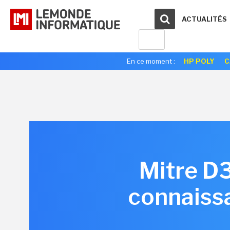
ACTUALITÉS
En ce moment :
HP POLY
C
Mitre D
connaissa