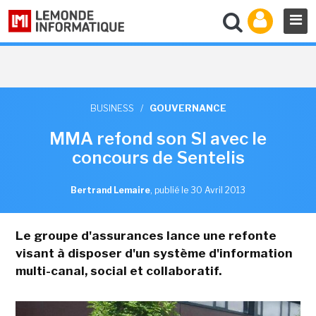
BUSINESS
/
GOUVERNANCE
MMA refond son SI avec le
concours de Sentelis
Bertrand Lemaire
,
publié le 30 Avril 2013
Le groupe d'assurances lance une refonte
visant à disposer d'un système d'information
multi-canal, social et collaboratif.