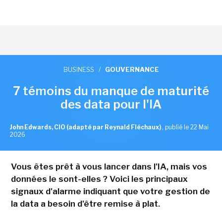
BUSINESS
/
GOUVERNANCE
7 témoins du manque de maturité
des data pour l'IA
John Edwards, CIO (adapté par Reynald Fléchaux)
,
publié le 22 Mai
2026
Vous êtes prêt à vous lancer dans l'IA, mais vos
données le sont-elles ? Voici les principaux
signaux d'alarme indiquant que votre gestion de
la data a besoin d'être remise à plat.