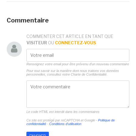
Commentaire
COMMENTER CET ARTICLE EN TANT QUE
VISITEUR
OU
CONNECTEZ-VOUS
Renseignez votre email pour être prévenu d'un nouveau commentaire
Pour tout savoir sur la manière dont nous traitons vos données
personnelles, consultez notre
Charte de Confidentialité.
Le code HTML est interdit dans les commentaires
Ce site est protégé par reCAPTCHA et Google -
Politique de
confidentialité
-
Conditions d'utilisation