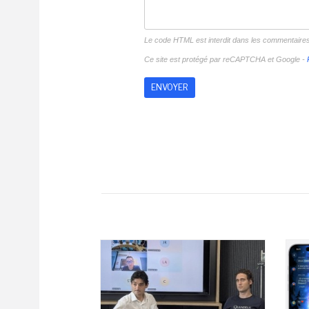
Le code HTML est interdit dans les commentaire
Ce site est protégé par reCAPTCHA et Google -