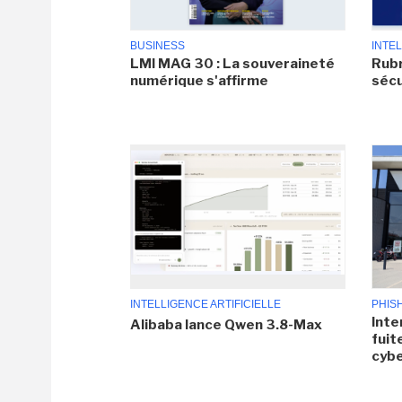
BUSINESS
INTEL
LMI MAG 30 : La souveraineté
Rubr
numérique s'affirme
sécu
INTELLIGENCE ARTIFICIELLE
PHIS
Inte
Alibaba lance Qwen 3.8-Max
fuit
cyb