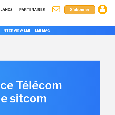
S'abonner
BLANCS
PARTENAIRES
INTERVIEW LMI
LMI MAG
nce Télécom
se sitcom