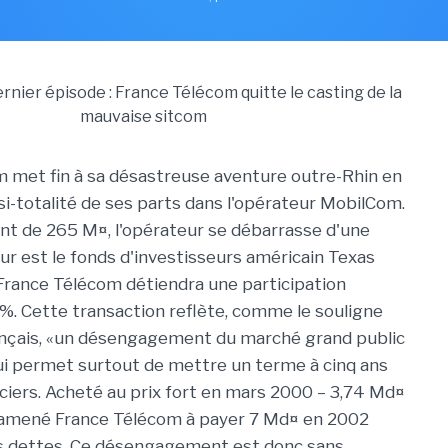
 met fin à sa désastreuse aventure outre-Rhin en
si-totalité de ses parts dans l'opérateur MobilCom.
t de 265 M¤, l'opérateur se débarrasse d'une
eur est le fonds d'investisseurs américain Texas
 France Télécom détiendra une participation
1 %. Cette transaction reflète, comme le souligne
ançais, «un désengagement du marché grand public
lui permet surtout de mettre un terme à cinq ans
nciers. Acheté au prix fort en mars 2000 – 3,74 Md¤
 amené France Télécom à payer 7 Md¤ en 2002
es dettes. Ce désengagement est donc sans