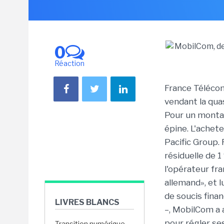
0
Réaction
France Télécom
vendant la qua
Pour un montan
épine. L'achet
Pacific Group.
résiduelle de 
l'opérateur fr
allemand», et 
de soucis fina
LIVRES BLANCS
–, MobilCom a
pour régler s
Transition numérique