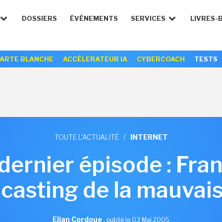
DOSSIERS
ÉVÉNEMENTS
SERVICES
LIVRES-
ARTE BLANCHE
ACCÉLERATEUR IA
CYBERCOACH
TESTS
TOUTE L'ACTUALITÉ
/
INTERNET
dernier épisode : Fra
e casting de la mauvai
Elian Cordoue
,
publié le 03 Mai 2005