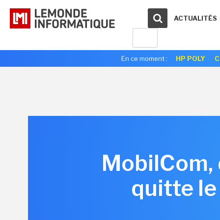
ACTUALITÉS
En ce moment :
HP POLY
C
MobilCom, 
quitte l