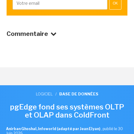
OK
Commentaire
LOGICIEL
/
BASE DE DONNÉES
pgEdge fond ses systèmes OLTP
et OLAP dans ColdFront
Anirban Ghoshal, Infoworld (adapté par Jean Elyan)
,
publié le 30
Juin 2026