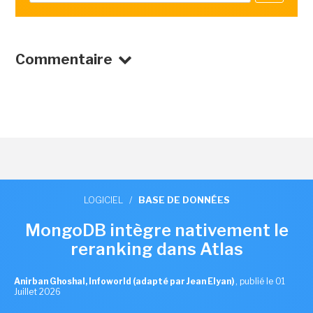
Commentaire
LOGICIEL
/
BASE DE DONNÉES
MongoDB intègre nativement le
reranking dans Atlas
Anirban Ghoshal, Infoworld (adapté par Jean Elyan)
,
publié le 01
Juillet 2026