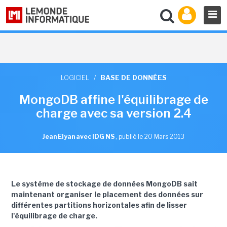
LOGICIEL
/
BASE DE DONNÉES
MongoDB affine l'équilibrage de
charge avec sa version 2.4
Jean Elyan avec IDG NS
,
publié le 20 Mars 2013
Le système de stockage de données MongoDB sait
maintenant organiser le placement des données sur
différentes partitions horizontales afin de lisser
l'équilibrage de charge.