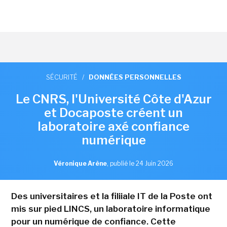
SÉCURITÉ
/
DONNÉES PERSONNELLES
Le CNRS, l'Université Côte d'Azur
et Docaposte créent un
laboratoire axé confiance
numérique
Véronique Arène
,
publié le 24 Juin 2026
Des universitaires et la filiiale IT de la Poste ont
mis sur pied LINCS, un laboratoire informatique
pour un numérique de confiance. Cette