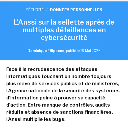
SÉCURITÉ
/
DONNÉES PERSONNELLES
L'Anssi sur la sellette après de
multiples défaillances en
cybersécurité
Dominique Filippone
,
publié le 19 Mai 2026
Face à la recrudescence des attaques
informatiques touchant un nombre toujours
plus élevé de services publics et de ministères,
l'Agence nationale de la sécurité des systèmes
d'information peine à prouver sa capacité
d'action. Entre manque de contrôles, audits
réduits et absence de sanctions financières,
l'Anssi multiplie les bugs.