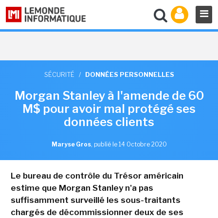
SÉCURITÉ
/
DONNÉES PERSONNELLES
Morgan Stanley à l'amende de 60
M$ pour avoir mal protégé ses
données clients
Maryse Gros
,
publié le 14 Octobre 2020
Le bureau de contrôle du Trésor américain
estime que Morgan Stanley n'a pas
suffisamment surveillé les sous-traitants
chargés de décommissionner deux de ses