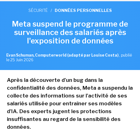
SÉCURITÉ
/
DONNÉES PERSONNELLES
Meta suspend le programme de
surveillance des salariés après
l'exposition de données
Evan Schuman, Computerworld (adapté par Louise Costa)
,
publié
le 25 Juin 2026
Après la découverte d'un bug dans la
confidentialité des données, Meta a suspendu la
collecte des informations sur l'activité de ses
salariés utilisée pour entraîner ses modèles
d'IA. Des experts jugent les protections
insuffisantes au regard de la sensibilité des
données.