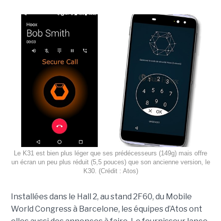
Le K31 est bien plus léger que ses prédécesseurs (149g) mais offre
un écran un peu plus réduit (5,5 pouces) que son ancienne version, le
K30. (Crédit : Atos)
Installées dans le Hall 2, au stand 2F60, du Mobile
World Congress à Barcelone, les équipes d’Atos ont