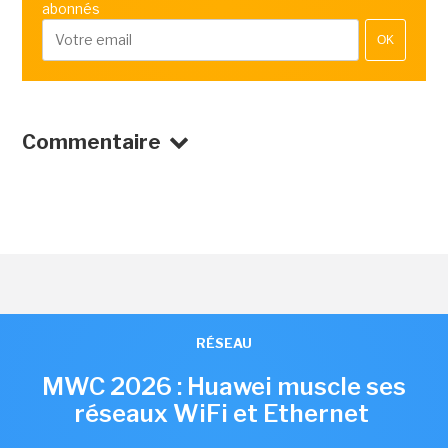
abonnés
OK
Commentaire
RÉSEAU
MWC 2026 : Huawei muscle ses
réseaux WiFi et Ethernet