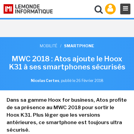
MOBILITÉ
/
SMARTPHONE
MWC 2018 : Atos ajoute le Hoox
K31 à ses smartphones sécurisés
Nicolas Certes
,
publié le 26 Février 2018
Dans sa gamme Hoox for business, Atos profite
de sa présence au MWC 2018 pour sortir le
Hoox K31. Plus léger que les versions
antérieures, ce smartphone est toujours ultra
sécurisé.