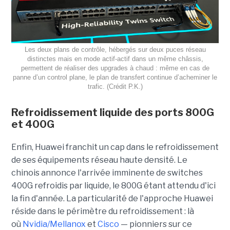
Les deux plans de contrôle, hébergés sur deux puces réseau
distinctes mais en mode actif‑actif dans un même châssis,
permettent de réaliser des upgrades à chaud : même en cas de
panne d’un control plane, le plan de transfert continue d’acheminer le
trafic. (Crédit P.K.)
Refroidissement liquide des ports 800G
et 400G
Enfin, Huawei franchit un cap dans le refroidissement
de ses équipements réseau haute densité. Le
chinois annonce l'arrivée imminente de switches
400G refroidis par liquide, le 800G étant attendu d'ici
la fin d'année. La particularité de l'approche Huawei
réside dans le périmètre du refroidissement : là
où
Nvidia/Mellanox
et
Cisco
— pionniers sur ce