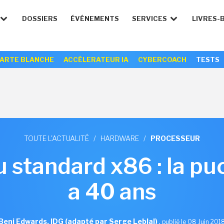
DOSSIERS
ÉVÉNEMENTS
SERVICES
LIVRES-
ARTE BLANCHE
ACCÉLERATEUR IA
CYBERCOACH
TESTS
TOUTE L'ACTUALITÉ
/
HARDWARE
/
PROCESSEUR
 standard x86 : la pu
a 40 ans
Benj Edwards, IDG (adapté par Serge Leblal)
,
publié le 08 Juin 201