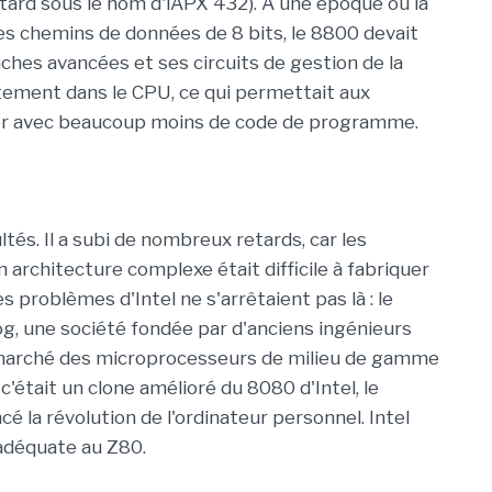
 tard sous le nom d'iAPX 432). À une époque où la
es chemins de données de 8 bits, le 8800 devait
âches avancées et ses circuits de gestion de la
tement dans le CPU, ce qui permettait aux
ner avec beaucoup moins de code de programme.
ltés. Il a subi de nombreux retards, car les
 architecture complexe était difficile à fabriquer
s problèmes d'Intel ne s'arrêtaient pas là : le
og, une société fondée par d'anciens ingénieurs
e marché des microprocesseurs de milieu de gamme
 c'était un clone amélioré du 8080 d'Intel, le
é la révolution de l'ordinateur personnel. Intel
adéquate au Z80.