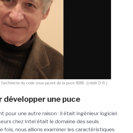
 l'architecte du code sous-jacent de la puce 8086. (crédit D.R.)
ur développer une puce
pour une autre raison : il était ingénieur logiciel.
urs chez Intel était le domaine des seuls
e fois, nous allions examiner les caractéristiques