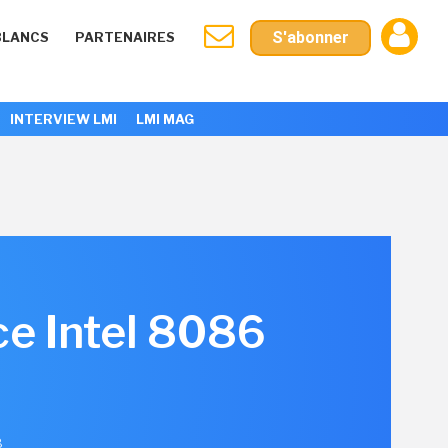
S'abonner
BLANCS
PARTENAIRES
INTERVIEW LMI
LMI MAG
ce Intel 8086
8