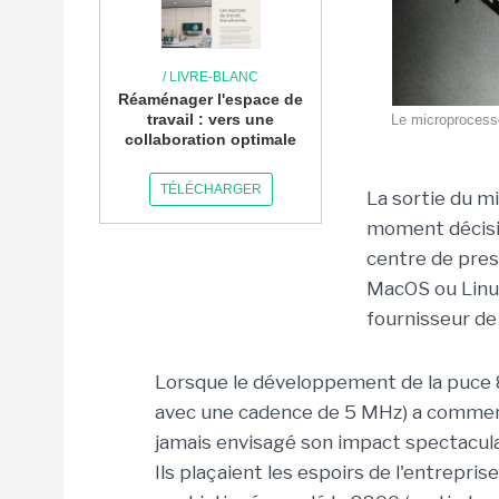
/ LIVRE-BLANC
Réaménager l'espace de
travail : vers une
Le microprocesseu
collaboration optimale
TÉLÉCHARGER
La sortie du m
moment décisif
centre de pres
MacOS ou Linux 
fournisseur d
Lorsque le développement de la puce 
avec une cadence de 5 MHz) a commencé
jamais envisagé son impact spectaculaire
Ils plaçaient les espoirs de l'entrepri