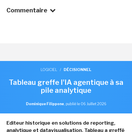
Commentaire
LOGICIEL
/
DÉCISIONNEL
Tableau greffe l'IA agentique à sa
pile analytique
Dominique Filippone
,
publié le 06 Juillet 2026
Editeur historique en solutions de reporting,
analytique et datavisualisation, Tableau a greffé