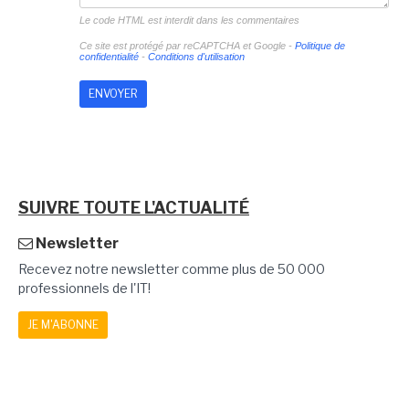
Le code HTML est interdit dans les commentaires
Ce site est protégé par reCAPTCHA et Google -
Politique de
confidentialité
-
Conditions d'utilisation
SUIVRE TOUTE L'ACTUALITÉ
Newsletter
Recevez notre newsletter comme plus de 50 000
professionnels de l'IT!
JE M'ABONNE