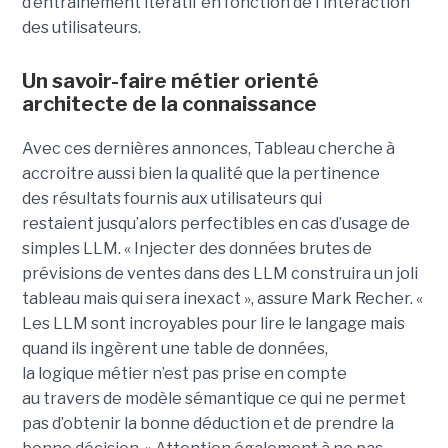
d’entrainement itératif en fonction de l'interaction
des utilisateurs.
Un savoir-faire métier orienté
architecte de la connaissance
Avec ces dernières annonces, Tableau cherche à
a
ccroitre aussi bien la qualité que la pertinence
des
résultats fournis aux utilisateurs qui
restai
ent
jusqu’alors perfectible
s
en cas d’usage de
simples LLM.
« Injecter
des données brutes de
prévisions de ventes dans des LLM construira un joli
tableau mais qui sera inexact », assure Mark Recher. «
Les LLM sont incroyables pour lire le langage mais
quand ils ingèrent une table de données,
la
logique
métier n’est pas
prise
en compte
au travers de modèle sémantique ce qui ne permet
pas d’obtenir la bonne déduction et de prendre la