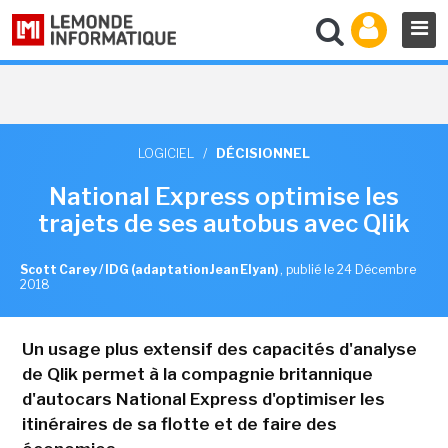
LOGICIEL
/
DÉCISIONNEL
National Express optimise les
trajets de ses autobus avec Qlik
Scott Carey / IDG (adaptation Jean Elyan)
,
publié le 24 Décembre
2018
Un usage plus extensif des capacités d'analyse
de Qlik permet à la compagnie britannique
d'autocars National Express d'optimiser les
itinéraires de sa flotte et de faire des