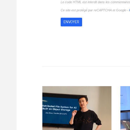
Le code HTML est interdit dans les commentaire
Ce site est protégé par reCAPTCHA et Google -