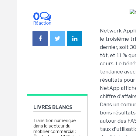
0
Réaction
Network Applia
le troisième tr
dernier, soit 
tôt, et 11 % q
cours. Le béné
tendance avec 
résultats pour
NetApp affiche
chiffre d'affai
Dans un comuni
LIVRES BLANCS
bons résultats
Transition numérique
autour des FAS
dans le secteur du
taux d'utilisat
mobilier commercial :