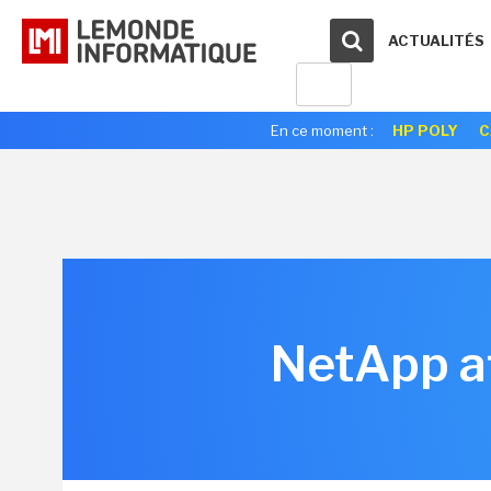
ACTUALITÉS
En ce moment :
HP POLY
C
NetApp af