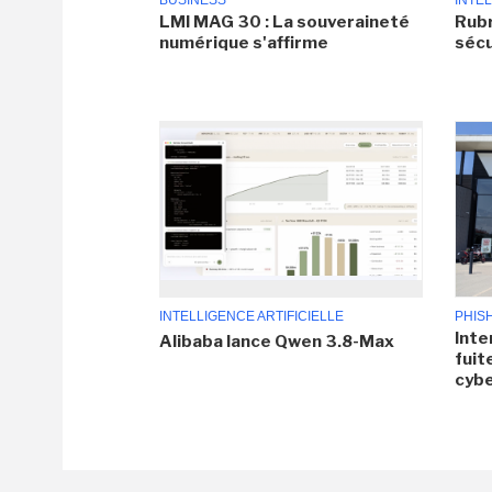
BUSINESS
INTEL
LMI MAG 30 : La souveraineté
Rubr
numérique s'affirme
sécu
INTELLIGENCE ARTIFICIELLE
PHIS
Inte
Alibaba lance Qwen 3.8-Max
fuit
cyb