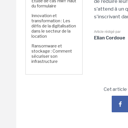
Étude de cas HMY Haut
de réduire leu
du formulaire
s'attend à un 
Innovation et
s'inscrivant d
transformation : Les
défis de la digitalisation
dans le secteur de la
Article rédigé par
location
Elian Cordoue
Ransomware et
stockage : Comment
sécuriser son
infrastructure
Cet article