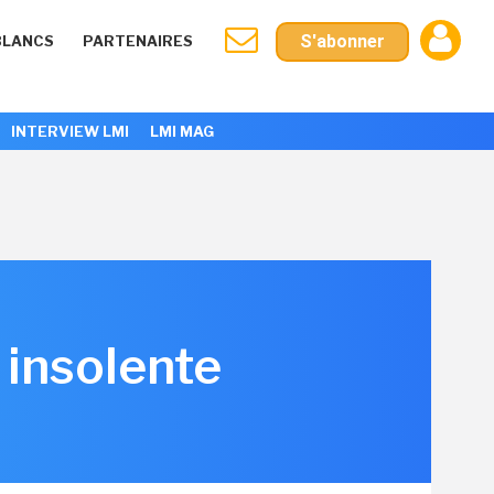
S'abonner
BLANCS
PARTENAIRES
INTERVIEW LMI
LMI MAG
 insolente