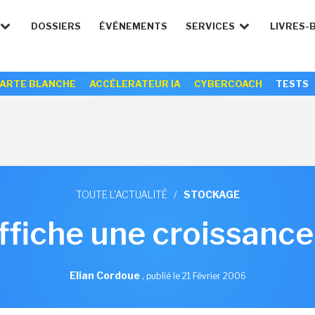
DOSSIERS
ÉVÉNEMENTS
SERVICES
LIVRES-
ARTE BLANCHE
ACCÉLERATEUR IA
CYBERCOACH
TESTS
TOUTE L'ACTUALITÉ
/
STOCKAGE
fiche une croissance
Elian Cordoue
,
publié le 21 Février 2006