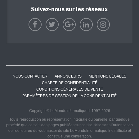
Suivez-nous sur les réseaux
NOUS CONTACTER
ANNONCEURS
MENTIONS LÉGALES
CHARTE DE CONFIDENTIALITÉ
CONDITIONS GÉNÉRALES DE VENTE
PARAMÈTRES DE GESTION DE LA CONFIDENTIALITÉ
Copyright © LeMondeInformatique.fr 1997-2026
Toute reproduction ou représentation intégrale ou partielle, par quelque
procédé que ce soit, des pages publiées sur ce site, faite sans l'autorisation
de l'éditeur ou du webmaster du site LeMondeInformatique.fr est illicite et
constitue une contrefaçon.