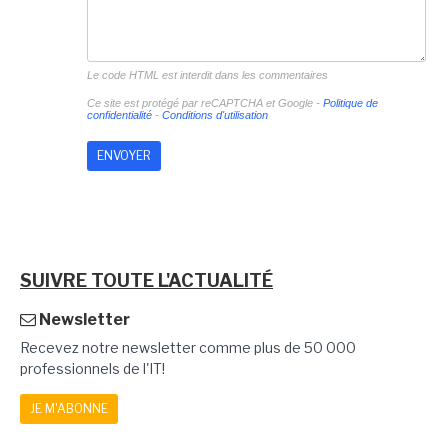
Le code HTML est interdit dans les commentaires
Ce site est protégé par reCAPTCHA et Google -
Politique de
confidentialité
-
Conditions d'utilisation
SUIVRE TOUTE L'ACTUALITÉ
Newsletter
Recevez notre newsletter comme plus de 50 000
professionnels de l'IT!
JE M'ABONNE