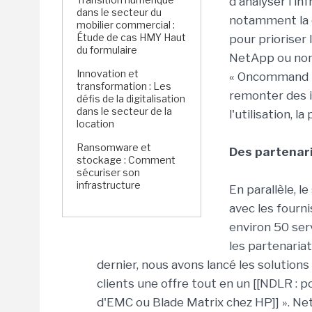
d'analyser l'in
dans le secteur du
notamment la c
mobilier commercial :
Étude de cas HMY Haut
pour prioriser
du formulaire
NetApp ou non 
Innovation et
« Oncommand I
transformation : Les
remonter des 
défis de la digitalisation
dans le secteur de la
l'utilisation, 
location
Ransomware et
Des partenari
stockage : Comment
sécuriser son
infrastructure
En parallèle, l
avec les fourn
environ 50 ser
les partenaria
dernier, nous avons lancé les solutio
clients une offre tout en un [[NDLR : 
d'EMC ou Blade Matrix chez HP]] ». Ne