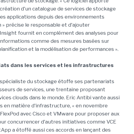
frastructure de stockage. « Ce logiciel apporte
réation d'un catalogue de services de stockage
 les applications depuis des environnements
» précise le responsable et d'ajouter
nsight fournit en complément des analyses pour
informations comme des mesures basées sur
la planification et la modélisation de performances ».
ats dans les services et les infrastructures
e spécialiste du stockage étoffe ses partenariats
isseurs de services, une trentaine proposant
vices clouds dans le monde. Eric Antibi vante aussi
ts en matière d'infrastructure, « en novembre
ns FlexPod avec Cisco et VMware pour proposer aux
pour concurrencer d'autres initiatives comme VCE
tApp a étoffé aussi ces accords en lançant des