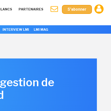
S'abonner
BLANCS
PARTENAIRES
INTERVIEW LMI
LMI MAG
 gestion de
d