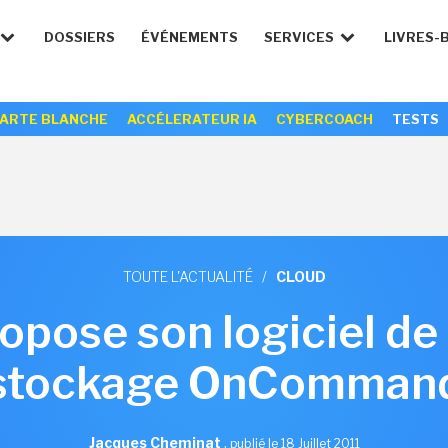
DOSSIERS
ÉVÉNEMENTS
SERVICES
LIVRES-
ARTE BLANCHE
ACCÉLERATEUR IA
CYBERCOACH
TESTS
TOUTE L'ACTUALITÉ
/
CLOUD
pose son logiciel de
stockage OnComman
Jacques Cheminat
,
publié le 18 Juillet 2011