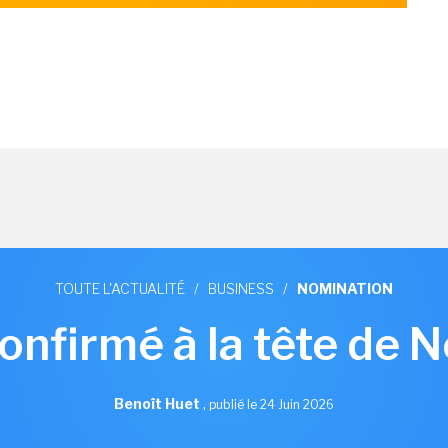
TOUTE L'ACTUALITÉ
/
BUSINESS
/
NOMINATION
onfirmé à la tête de 
Benoît Huet
,
publié le 24 Juin 2026