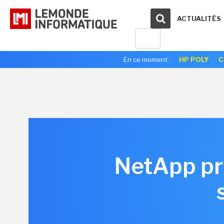
ACTUALITÉS
En ce moment :
HP POLY
C
NetApp pro